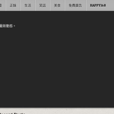
聞
正妹
生活
笑話
美食
免費廣告
HAPPY168
最新動態。