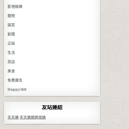
影視娛樂
寵物
搞笑
新聞
正妹
生活
笑話
美食
免費廣告
Happy168
友站連結
天天樂
天天樂開將號碼