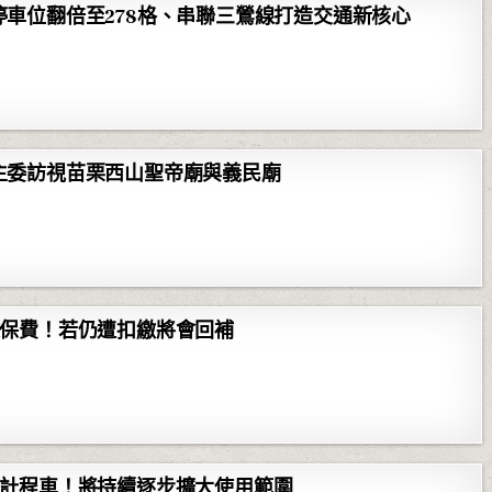
車位翻倍至278格、串聯三鶯線打造交通新核心
主委訪視苗栗西山聖帝廟與義民廟
健保費！若仍遭扣繳將會回補
搭計程車！將持續逐步擴大使用範圍