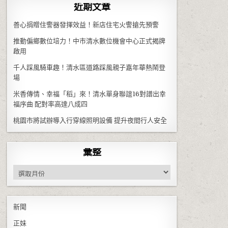
近期文章
善心捐贈住警器發揮效益！新店住宅火警搶先預警
推動偏鄉數位培力！中市清水數位機會中心正式揭牌
啟用
千人踩風騎車趣！清水區道路踩風親子嘉年華熱鬧登
場
米香傳情、幸福「稻」來！清水單身聯誼16對譜出幸
福序曲 配對率高達八成四
桃園市將試辦導入行穿線照明設備 提升夜間行人安全
彙整
彙整
新聞
正妹