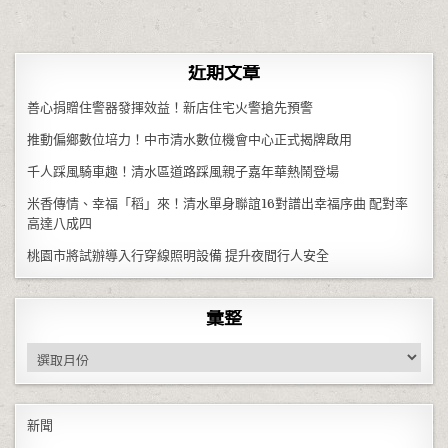
近期文章
善心捐贈住警器發揮效益！新店住宅火警搶先預警
推動偏鄉數位培力！中市清水數位機會中心正式揭牌啟用
千人踩風騎車趣！清水區道路踩風親子嘉年華熱鬧登場
米香傳情、幸福「稻」來！清水單身聯誼16對譜出幸福序曲 配對率
高達八成四
桃園市將試辦導入行穿線照明設備 提升夜間行人安全
彙整
彙整
新聞