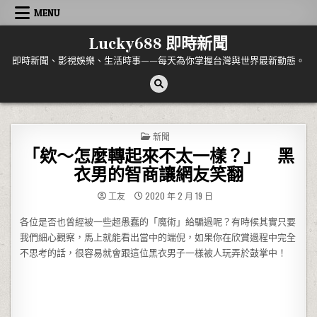
Skip to content
MENU
Lucky688 即時新聞
即時新聞、影視娛樂、生活時事——每天為你掌握台灣與世界最新動態。
POSTED IN
新聞
「欸～怎麼轉起來不太一樣？」 黑
衣男的智商讓網友笑翻
工友
2020 年 2 月 19 日
各位是否也曾經被一些超愚蠢的「魔術」給騙過呢？有時候其實只要
我們細心觀察，馬上就能看出當中的端倪，如果你在欣賞過程中完全
不思考的話，很容易就會跟這位黑衣男子一樣被人玩弄於鼓掌中！