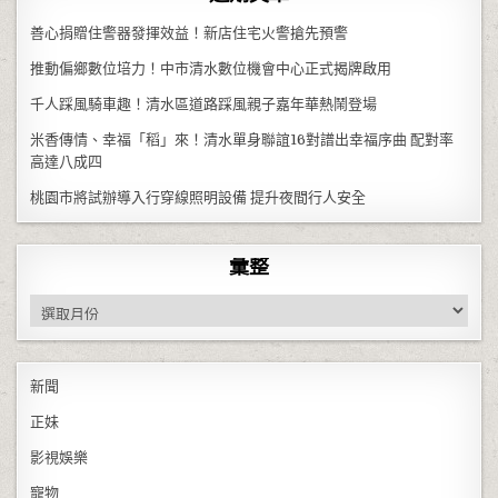
善心捐贈住警器發揮效益！新店住宅火警搶先預警
推動偏鄉數位培力！中市清水數位機會中心正式揭牌啟用
千人踩風騎車趣！清水區道路踩風親子嘉年華熱鬧登場
米香傳情、幸福「稻」來！清水單身聯誼16對譜出幸福序曲 配對率
高達八成四
桃園市將試辦導入行穿線照明設備 提升夜間行人安全
彙整
彙整
新聞
正妹
影視娛樂
寵物