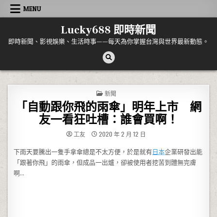
Skip to content
MENU
Lucky688 即時新聞
即時新聞、影視娛樂、生活時事——每天為你掌握台灣與世界最新動態。
POSTED IN
新聞
「自動跟你飛的雨傘」明年上市 網
友一看狂吐槽：誰會買啊！
工友
2020 年 2 月 12 日
下雨天要騰出一隻手拿傘總是不太方便，於是就有
日本
企業研發出能
「跟著你飛」的雨傘，但成品一出爐，卻被使用者挖苦到體無完膚
啊…