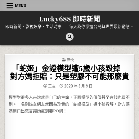
Skip to content
MENU
Lucky688 即時新聞
即時新聞、影視娛樂、生活時事——每天為你掌握台灣與世界最新動態。
POSTED IN
新聞
「蛇姬」金證模型遭5歲小孩毀掉
對方媽拒賠：只是塑膠不可能那麼貴
工友
2020 年 3 月 9 日
模型對很多人來說就是自己的生命，正版模型的價值甚至有錢也買不
到。一名劉姓女網友就因為珍貴的「蛇姬模型」遭小孩拆解，對方媽
媽還口出惡言讓她氣到要PO網！