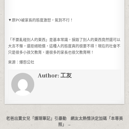
▼原PO被家長的態度激怒，氣到不行！
「不要亂碰別人的東西」是基本常識，損毀了別人的東西竟然還可以
大言不慚，還拒絕賠償，這種人的態度真的很要不得！現在的社會不
只是很多小孩欠教育，連很多的家長也很欠教育啊！
來源：爆怨公社
Author:
工友
文章導覽
老爸出賣女兒「護理筆記」引暴動 網友太熱情決定加碼「本尊美
照」 →