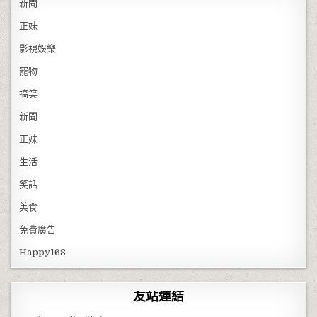
新聞
正妹
影視娛樂
寵物
搞笑
新聞
正妹
生活
笑話
美食
免費廣告
Happy168
友站連結