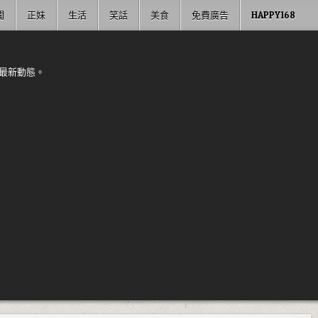
聞
正妹
生活
笑話
美食
免費廣告
HAPPY168
最新動態。