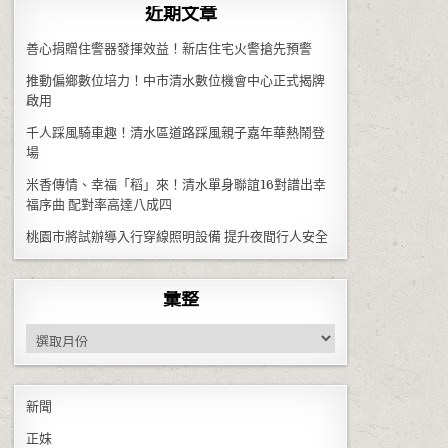
近期文章
善心捐贈住警器發揮效益！新店住宅火警搶先預警
推動偏鄉數位培力！中市清水數位機會中心正式揭牌
啟用
千人踩風騎車趣！清水區道路踩風親子嘉年華熱鬧登
場
米香傳情、幸福「稻」來！清水單身聯誼16對譜出幸
福序曲 配對率高達八成四
桃園市將試辦導入行穿線照明設備 提升夜間行人安全
彙整
彙整
新聞
正妹