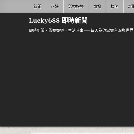
Skip to content
新聞
正妹
影視娛樂
寵物
搞笑
新
Lucky688 即時新聞
即時新聞、影視娛樂、生活時事——每天為你掌握台灣與世界