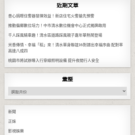
近期文章
善心捐贈住警器發揮效益！新店住宅火警搶先預警
推動偏鄉數位培力！中市清水數位機會中心正式揭牌啟用
千人踩風騎車趣！清水區道路踩風親子嘉年華熱鬧登場
米香傳情、幸福「稻」來！清水單身聯誼16對譜出幸福序曲 配對率
高達八成四
桃園市將試辦導入行穿線照明設備 提升夜間行人安全
彙整
彙整
新聞
正妹
影視娛樂