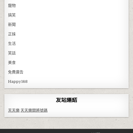
寵物
搞笑
新聞
正妹
生活
笑話
美食
免費廣告
Happy168
友站連結
天天樂
天天樂開將號碼