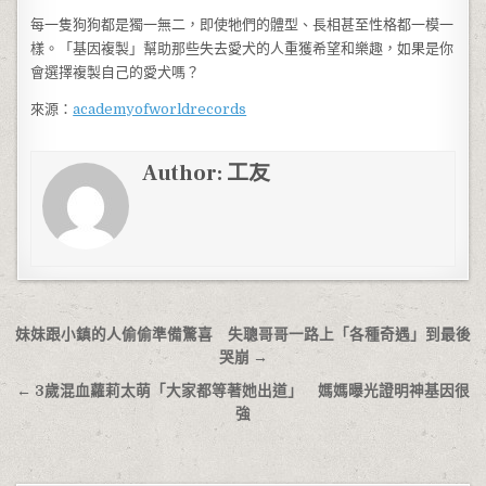
每一隻狗狗都是獨一無二，即使牠們的體型、長相甚至性格都一模一
樣。「基因複製」幫助那些失去愛犬的人重獲希望和樂趣，如果是你
會選擇複製自己的愛犬嗎？
來源：
academyofworldrecords
Author:
工友
文章導覽
妹妹跟小鎮的人偷偷準備驚喜 失聰哥哥一路上「各種奇遇」到最後
哭崩 →
← 3歲混血蘿莉太萌「大家都等著她出道」 媽媽曝光證明神基因很
強