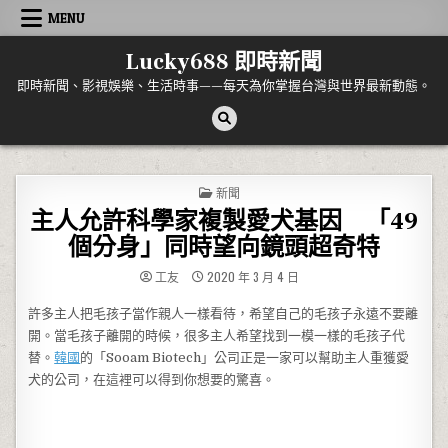
Skip to content
MENU
Lucky688 即時新聞
即時新聞、影視娛樂、生活時事——每天為你掌握台灣與世界最新動態。
POSTED IN
新聞
主人允許科學家複製愛犬基因 「49
個分身」同時望向鏡頭超奇特
工友
2020 年 3 月 4 日
許多主人把毛孩子當作親人一樣看待，希望自己的毛孩子永遠不要離
開。當毛孩子離開的時候，很多主人希望找到一模一樣的毛孩子代
替。
韓國
的「Sooam Biotech」公司正是一家可以幫助主人重獲愛
犬的公司，在這裡可以得到你想要的驚喜。