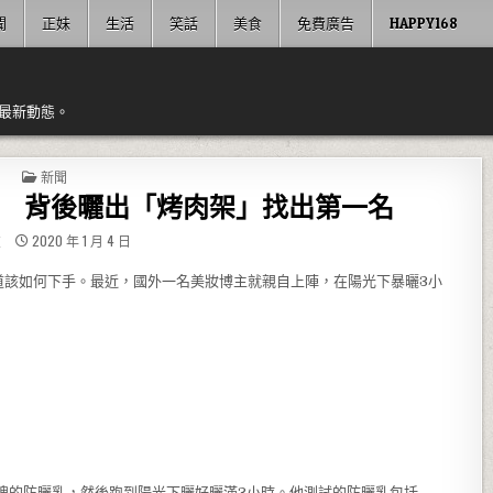
聞
正妹
生活
笑話
美食
免費廣告
HAPPY168
最新動態。
POSTED IN
新聞
果 背後曬出「烤肉架」找出第一名
友
2020 年 1 月 4 日
道該如何下手。最近，國外一名美妝博主就親自上陣，在陽光下暴曬3小
！
牌的防曬乳，然後跑到陽光下曬好曬滿3小時。他測試的防曬乳包括