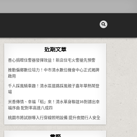
近期文章
善心捐贈住警器發揮效益！新店住宅火警搶先預警
推動偏鄉數位培力！中市清水數位機會中心正式揭牌
啟用
千人踩風騎車趣！清水區道路踩風親子嘉年華熱鬧登
場
米香傳情、幸福「稻」來！清水單身聯誼16對譜出幸
福序曲 配對率高達八成四
桃園市將試辦導入行穿線照明設備 提升夜間行人安全
彙整