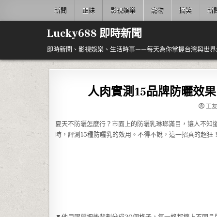
Skip to content
新聞
正妹
影視娛樂
寵物
搞笑
新
Lucky688 即時新聞
即時新聞、影視娛樂、生活時事——每天為你掌握台灣與世界
人肉實測15品牌防曬效
工
夏天不防曬怎麼行？市面上的防曬乳琳瑯滿目，讓人不知
時，評測15種防曬乳的效用。不得不說，這一招真的超狂
▼他用膠帶把後背劃分成20個格子，每一格都擠上不同品