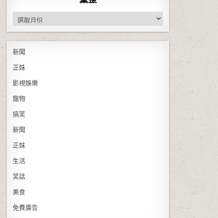
彙整
新聞
正妹
影視娛樂
寵物
搞笑
新聞
正妹
生活
笑話
美食
免費廣告