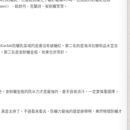
Lamer）、歐舒丹、克蘭詩、安耐曬等等。
有Kiehls防曬乳區域的皮膚沒有被曬紅。第二名則是海洋拉娜和品木宣言
曬紅。第三名是安耐曬金瓶，效果也非常好。
差一些。安耐曬金瓶的防水力才是最強的，夏天容易流汗，一定要慎重選擇。
，真是太拼了。不過看來看去，防曬力最強的還是膠帶啊，果然物理防曬才