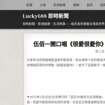
Skip to content
新聞
正妹
影視娛樂
寵物
搞笑
新
Lucky688 即時新聞
即時新聞、影視娛樂、生活時事——每天為你掌握台灣與世界
伍佰一開口唱《很愛很愛你》
工友
大家有沒有想過唱腔溫柔的劉若英，和台灣味十足的搖滾天
合唱劉若英的抒情歌《很愛很愛你》，給予了這首歌不一
▼2011年5月1日在北京舉行的「滾石30週年北京演唱
演。而當中劉若英與伍佰的合唱，也在近日再度被網友挖