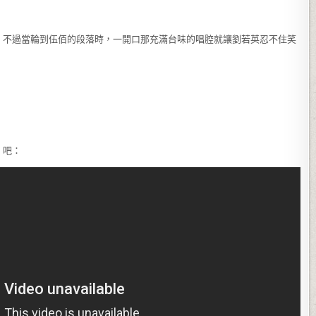
，不過當輪到伍佰的段落時，一開口那充滿台味的唱腔就讓劉若英忍不住笑
》吧：