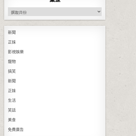
彙整
新聞
正妹
影視娛樂
寵物
搞笑
新聞
正妹
生活
笑話
美食
免費廣告