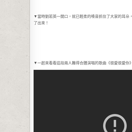
▼當時劉若英一開口，就已輕柔的嗓音抓住了大家的耳朵
了出來！
▼一起來看看這段兩人難得合體演唱的歌曲《很愛很愛你