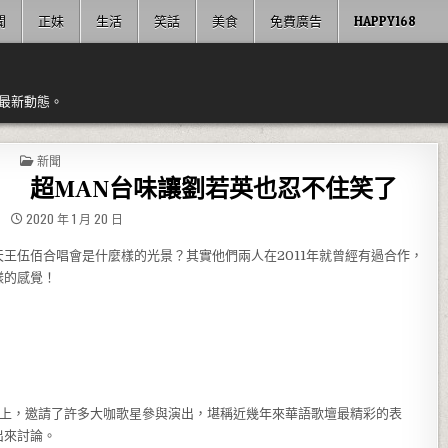
聞
正妹
生活
笑話
美食
免費廣告
HAPPY168
最新動態。
POSTED IN
新聞
 超MAN台味讓劉若英也忍不住笑了
2020 年 1 月 20 日
王伍佰合唱會是什麼樣的光景？其實他們兩人在2011年就曾經有過合作，
樣的感覺！
會」上，邀請了許多大咖歌星參與演出，堪稱近幾年來華語歌壇最精彩的表
出來討論。