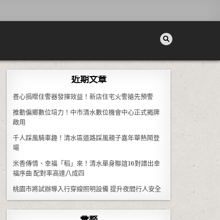
近期文章
善心捐贈住警器發揮效益！新店住宅火警搶先預警
推動偏鄉數位培力！中市清水數位機會中心正式揭牌
啟用
千人踩風騎車趣！清水區道路踩風親子嘉年華熱鬧登
場
米香傳情、幸福「稻」來！清水單身聯誼16對譜出幸
福序曲 配對率高達八成四
桃園市將試辦導入行穿線照明設備 提升夜間行人安全
彙整