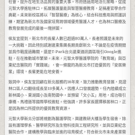
社會，提升在地生活品質的重要大事。市府透過用地活化策略，促成
元智大學進駐林口，拓展醫護量能與智慧醫療教育，足稱產官學合作
典範。未來新校區將以「智慧醫療」為核心，結合科技應用與照護訓
練，期望為新北市及國家培育跨領域優秀醫護人才，也為林口醫療及
教育發展完成的最後一塊拼圖。
侯友宜提到，新北市的長輩人數已超過80萬人，長者照護是未來的
一大挑戰，因此特別感謝遠東集團長期貢獻新北，不論是在疫情期間
並肩作戰度過難關，還是T-Park台北遠東通訊園區吸引Google進
駐，在在推動城市繁榮。未來，元智大學醫護學院的「教育端」與亞
東紀念醫院的「實踐端」，會一條龍的為新北市打造優質的「安居樂
業」環境，長輩更能在地安養。
致詞中，侯友宜回顧在新北服務的16年來，致力推動教育發展，見證
林口區人口翻倍成長至13多萬人。因應人口發展趨勢，任內陸續成立
新林國小、東湖國小及南勢國中，並預留「文小五」用地，成功吸引
康橋、馬禮遜等國際學校進駐。他強調，許多家長選擇移居林口，正
是因為林口所提供的優質教育資源。
元智大學新北分部將規劃為醫護學院，興建教研大樓及學生宿舍，除
設有護理學系、醫學研究所及生物科技與工程研究所，並與亞東紀念
醫院合作，建構教學與臨床並進的培育模式，符合新北市未來產業需