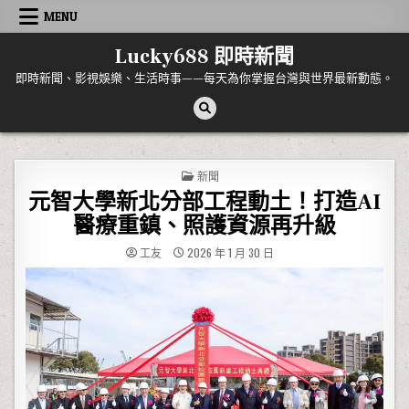
Skip to content
MENU
Lucky688 即時新聞
即時新聞、影視娛樂、生活時事——每天為你掌握台灣與世界最新動態。
POSTED IN
新聞
元智大學新北分部工程動土！打造AI
醫療重鎮、照護資源再升級
工友
2026 年 1 月 30 日