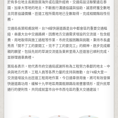
於有多位地主長期旅居海外或在國外經商，交通局設法聯繫遠在泰
國、加拿大等地的地主，不斷進行溝通協議與協助，誠意終獲全數地
主同意協議價購，匝道工程所需用地已全數取得，完成相關階段性任
務。
交通局長葉昭甫說明，台74線快速道路是台中都會區的重要交通樞
紐，串連大台中交通路網，因應地方交通需求增設的交流道，包含經
費、用地取得與施工過程等作業，市府克服困難與挑戰，秉持市長盧
秀燕「開不了工的要開工，完不了工的要完工」的精神，逐步完成鄉
親的願望，包括先前的草湖交流道及東昇里南入匝道皆已順利完成，
並辦理通車典禮。
葉局長表示，他代表市府交通局感謝所有為工程努力奉獻的地主、中
央與地方代表、工程人員等各界力量的支持與推動，台74線大里一
交流道增設北出匝道工程用地作業，今日通車啓用後，將可有效發揮
快速道路功用，緩解十九甲地區周圍瓶頸路段易壅塞情形，提升民眾
通行的便利性，共同成就富市台中市西屯區的重大交通建設！