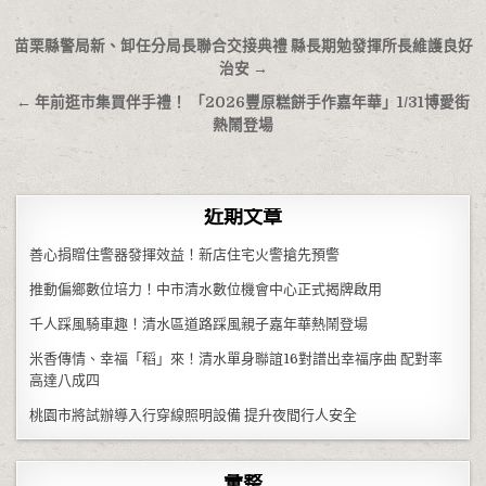
文章導覽
苗栗縣警局新、卸任分局長聯合交接典禮 縣長期勉發揮所長維護良好
治安 →
← 年前逛市集買伴手禮！ 「2026豐原糕餅手作嘉年華」1/31博愛街
熱鬧登場
近期文章
善心捐贈住警器發揮效益！新店住宅火警搶先預警
推動偏鄉數位培力！中市清水數位機會中心正式揭牌啟用
千人踩風騎車趣！清水區道路踩風親子嘉年華熱鬧登場
米香傳情、幸福「稻」來！清水單身聯誼16對譜出幸福序曲 配對率
高達八成四
桃園市將試辦導入行穿線照明設備 提升夜間行人安全
彙整