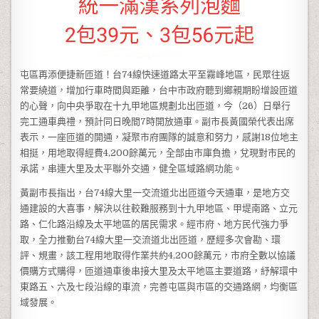
屯區再添便捷新匝道！台74線快速道路太平至霧峰地區，民眾往返
常要繞道，增加行車時間與距離，台中市政府聽到鄉親期盼增設匝道
的心聲，向中央爭取在十九甲地區規劃北出匝道，今（26）日舉行
完工通車典禮，預計同日晚間7時開放通車。副市長黃國榮代表出席
表示，一座匝道的開通，凝聚市府團隊的誠意和努力，感謝18位地主
相挺，用地取得經費4,200餘萬元，全部由市庫負擔，兌現對市民的
承諾，串連大里及太平聯外交通，健全區域路網功能。
黃副市長指出，台74線大里一交流道北出匝道今天通車，是地方交
通建設的大喜事，解決以往較難服務到十九甲地區、甲堤南路、立元
路、仁化路沿線及太平地區的居民需求。經市府、地方民代強力爭
取，全力推動台74線大里一交流道北出匝道，歷經多次會勘、環
評、規畫，該工程用地取得作業共約4,200餘萬元，市府全數以協議
價購方式購得，匝道通車後串接大里及太平地區主要道路，紓解環中
東路五、六及七段沿線的車流，完善屯區與市區的交通路網，均衡區
域發展。