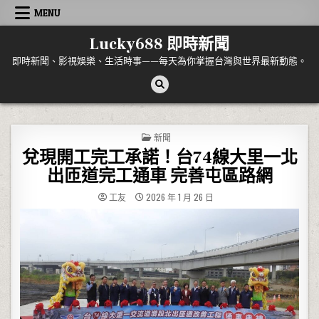
Skip to content
MENU
Lucky688 即時新聞
即時新聞、影視娛樂、生活時事——每天為你掌握台灣與世界最新動態。
POSTED IN
新聞
兌現開工完工承諾！台74線大里一北
出匝道完工通車 完善屯區路網
工友
2026 年 1 月 26 日