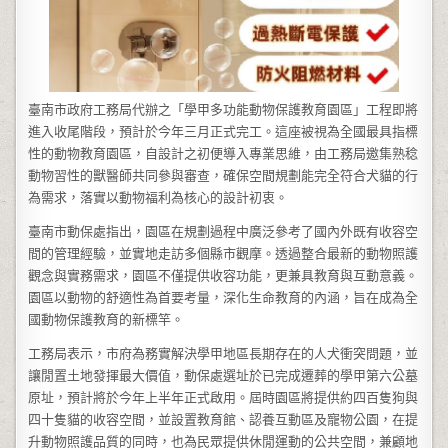
臺南市政府工務局代辦之「學甲多功能動物保護教育園區」工程即將
進入收尾階段，預計於今年三月正式完工。這座被視為全國最具指標
性的動物教育園區，自設計之初便導入專業思維，由工務局邀集熟稔
動物習性的獸醫師共同參與審查，確保空間規劃能完全符合犬貓的行
為需求，落實以動物福利為核心的設計初衷。
臺南市動保處指出，園區在規劃過程中廣泛參考了國內外既有收容空
間的管理經驗，並實地走訪多個縣市觀摩。透過整合最新的動物照護
觀念與實務需求，園區不僅提供收容功能，更兼具教育與互動意義。
園區以動物的舒適性為首要考量，深化生命教育的內涵，旨在成為全
國動物保護教育的新標竿。
工務局表示，市府為務實解決學甲地區長期存在的人犬衝突問題，並
讓閒置土地發揮最大價值，動保處選址於已完成遷葬的學甲第六公墓
原址，預計將於今年上半年正式啟用。屆時園區將提供約四百隻狗與
四十隻貓的收容空間，並設置教育館、認養互動區及寵物公園，在提
升動物照護品質的同時，也為民眾提供休閒運動的公共空間，兼顧地