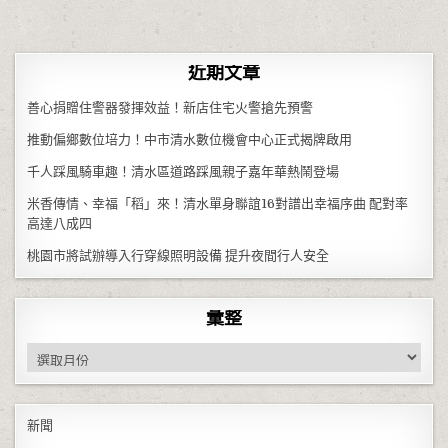
近期文章
善心捐贈住警器發揮效益！新店住宅火警搶先預警
推動偏鄉數位培力！中市清水數位機會中心正式揭牌啟用
千人踩風騎車趣！清水區道路踩風親子嘉年華熱鬧登場
米香傳情、幸福「稻」來！清水單身聯誼16對譜出幸福序曲 配對率
高達八成四
桃園市將試辦導入行穿線照明設備 提升夜間行人安全
彙整
彙整
新聞