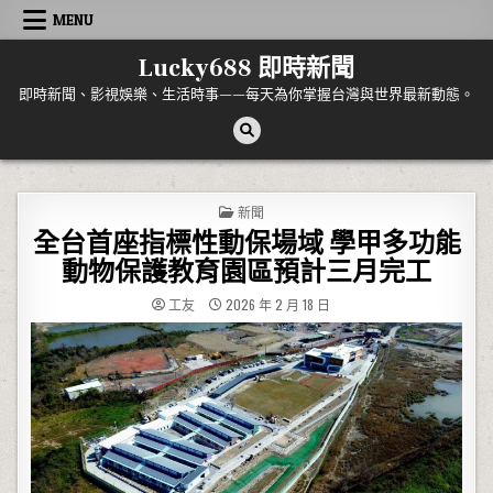
Skip to content
MENU
Lucky688 即時新聞
即時新聞、影視娛樂、生活時事——每天為你掌握台灣與世界最新動態。
POSTED IN
新聞
全台首座指標性動保場域 學甲多功能
動物保護教育園區預計三月完工
工友
2026 年 2 月 18 日