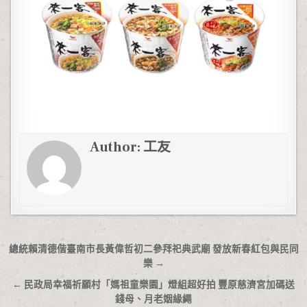
Author:
工友
文章導覽
總統賴清德偕臺南市長黃偉哲初二參拜祀典武廟 發放新春紅包與民同
樂 →
← 民政局幸福祈願村「媽祖童樂園」燈組超好拍 豐原慈濟宮加碼送
錢母、月老姻緣繩