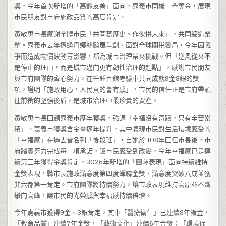
獎，今年首次新增的「高齡友善」面向，嘉義市同樣一舉奪金，展現
市民朋友對市府施政品質的高度肯定。
黃敏惠市長感謝全體市民「共同寫歷史、作伙拼未來」，共同締造榮
耀。嘉義市去年遭逢丹娜絲颱風重創、面對全球關稅變局，今年因戰
爭而造成物價波動等影響，都為城市治理帶來挑戰。但「逆風從來不
是停止的理由，而是城市邁向更有韌性治理的起點」，感謝市民朋友
與市府團隊的齊心努力，在千錘百鍊考驗中共同成就9金3銀的獎
項，證明「施政用心，人民真的會有感」，市民的信任正是市府帶頭
往前衝的堅強後盾，是城市治理中最珍貴的資產。
黃敏惠市長回顧嘉義市歷年獲獎，強調「幸福沒有奇蹟，只有辛苦累
積」。嘉義市獲獎含金量逐年提升，其中體現市民對生活環境感受的
「幸福感」在過去曾名列「後段班」，自她於 108年回任市長後，市
府踏實努力完成每一項承諾，讓市民感受到改變，今年幸福感已是連
續第三年獲得金獎肯定，2025年新增的「團隊表現」面向持續維持
金獎表現，縣市長施政滿意度第四度蟬聯金獎、滿意度突破八成並獲
非六都第一肯定。市府團隊將持續努力，讓市政表現維持高原並不斷
攀向高峰，讓市民的光榮感與幸福感持續倍增。
今年嘉義市獲得9金、3銀肯定，其中「醫療衛生」已連續8年鍍金，
「教育品質」連續7年金獎，「藝術文化」連續6年金獎；「環境保