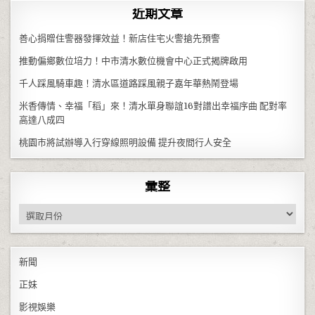
近期文章
善心捐贈住警器發揮效益！新店住宅火警搶先預警
推動偏鄉數位培力！中市清水數位機會中心正式揭牌啟用
千人踩風騎車趣！清水區道路踩風親子嘉年華熱鬧登場
米香傳情、幸福「稻」來！清水單身聯誼16對譜出幸福序曲 配對率
高達八成四
桃園市將試辦導入行穿線照明設備 提升夜間行人安全
彙整
彙整
新聞
正妹
影視娛樂