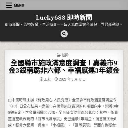
Skip to content
MENU
Lucky688 即時新聞
即時新聞、影視娛樂、生活時事——每天為你掌握台灣與世界最新動態。
POSTED IN
新聞
全國縣市施政滿意度調查！嘉義市9
金3銀稱霸非六都、幸福感連3年鍍金
工友
2026 年 5 月 13 日
由中國時報主辦《施政用心 人民有感》全國縣市施政滿意度調查今
（13）日公布結果。嘉義市在衡量施政表現的13項面向中，榮獲9金
3銀肯定，含金量稱霸非六都、全台僅次於首都台北市；其中，衡量
整體施政表現的「縣市長滿意度」更已連續4年鍍金，滿意度突破8
成，獲非六都第一肯定。「幸福感」、「團隊表現」等面向也獲金