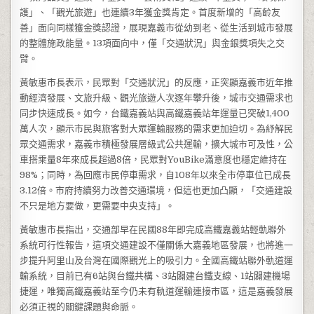
護」、「觀光旅遊」也連續3年獲金獎肯定。首度新增的「高齡友
善」面向同樣獲金獎認證，展現嘉義市從幼到老、從生活到城市發展
的整體施政能量。13項面向中，僅「交通狀況」與金銀獎項失之交
臂。​
黃敏惠市長表示，民眾對「交通狀況」的反應，正突顯嘉義市近年推
動經濟發展、文旅升級、觀光旅遊人次逐年攀升後，城市交通需求也
同步快速成長。如今，台鐵嘉義站與高鐵嘉義站年運量已突破1,400
萬人次，顯示市民與旅客對大眾運輸服務的需求更加迫切。為紓解民
眾交通需求，嘉義市積極發展層級式公共運輸，擴大城市可及性，公
車搭乘量8年來成長超過8倍，民眾對YouBike滿意度也穩定維持在
98%；同時，為回應市民停車需求，自108年以來全市停車位已成長
3.12倍。市府持續努力改善交通環境，但這也更加凸顯，「交通建設
不只是地方要做，更需要中央支持」。
黃敏惠市長指出，交通部早在民國88年即完成高鐵嘉義站輕軌聯外
系統可行性報告，這項交通建設不僅關係大嘉義地區發展，也將進一
步提升阿里山及台灣在國際觀光上的吸引力。全國高鐵站聯外軌道運
輸系統，目前已有6站與台鐵共構、3站闢建台鐵支線、1站闢建機場
捷運，唯獨高鐵嘉義站至今仍未有軌道運輸連接市區，這是嘉義發展
必須正視的關鍵課題與命脈。