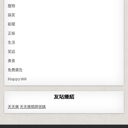
寵物
搞笑
新聞
正妹
生活
笑話
美食
免費廣告
Happy168
友站連結
天天樂
天天樂開將號碼