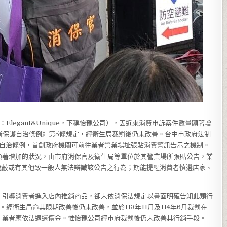
Elegant&Unique，下稱怡豫公司），因近來消費申訴案件數量顯著增
者保護自治條例》第5條規定，經衛生局裁罰後仍未改善。台中市政府法制
護自治條例，首創政府機關可前往業者營業場址張貼消費警訊告示之機制。
顯著增加的狀況，由市府消保官及衛生局等單位於其營業場所張貼公告，業
移置、遮蔽或有其他致一般人無法辨識該公告之行為；期能提醒消費者慎選店家、
，引導消費者進入店內推銷商品，卻未依消保法規定以書面明確告知此類行
經衛生局命其限期改善後仍未改善，並於113年11月及114年6月裁罰在
，業者應依法退還價金。惟怡豫公司經市府裁罰後仍未改善其行銷手段。