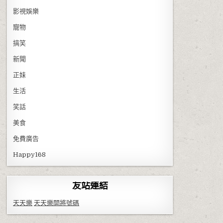
影視娛樂
寵物
搞笑
新聞
正妹
生活
笑話
美食
免費廣告
Happy168
友站連結
天天樂
天天樂開將號碼