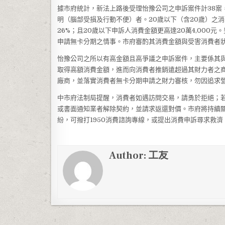
據市府統計，新法上路後受理怡豫公司之申訴案件計38案
明（腦部受損及行動不便）者。20歲以下（含20歲）之消
26%；且20歲以下申訴人消費金額更高達20萬4,00
申請無卡分期之情事。市府審酌其消費金額與受害消費者
怡豫公司之所以有高金額且高爭議之申訴案件，主要係其
取得高額消費金額，進而向消費者推銷遠超過其財力者之
廠商，並落實消費者無卡分期申請之財力審核，勿因追求
中市府法制局提醒，消費者如遇訪問交易，請勇於拒絕；
或書面通知業者解除契約，並請求返還對價。市府將持續
紛，可撥打1950消費諮詢專線，或提出消費申訴尋求救濟
Author:
工友