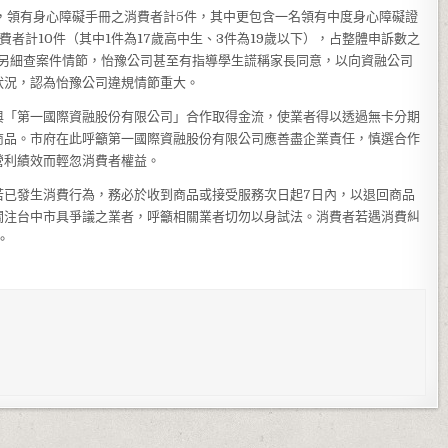
，領有身心障礙手冊之消費者計5件，其中更包含一名領有中度身心障礙證
費者計10件（其中1件為17歲高中生、3件為19歲以下），占整體申訴數之
0元。另細查案件情節，怡豫公司甚至有指導學生謊稱家長同意，以向資融公司
狀況，認為怡豫公司違規情節重大。
與「第一國際資融股份有限公司」合作取得金流，使業者得以透過無卡分期
商品。市府在此呼籲第一國際資融股份有限公司應善盡企業責任，慎選合作
營利績效而輕忽消費者權益。
若已發生消費行為，務必於收到商品或接受服務次日起7日內，以退回商品
關注台中市具爭議之業者，呼籲相關業者切勿以身試法。消費者若遇消費糾
。