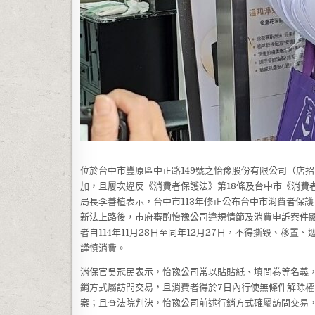
位於台中市豐原區中正路149號之怡豫股份有限公司（店招：
加，且屢次違反《消費者保護法》第18條及台中市《消費
局長李善植表示，台中市113年修正公布台中市消費者保
新法上路後，市府審酌怡豫公司違規情節及消費申訴案件
者自114年11月28日至同年12月27日，不得撕毀、
謹慎消費。
消保官吳冠民表示，怡豫公司常以貼貼紙、填問卷等名義
銷方式屬訪問交易，且消費者得於7日內行使無條件解除權。
案；且查法院判決，怡豫公司前述行銷方式確屬訪問交易