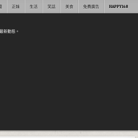
聞
正妹
生活
笑話
美食
免費廣告
HAPPY168
最新動態。