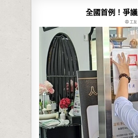
全國首例！爭議
工友