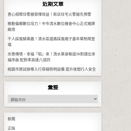
近期文章
善心捐贈住警器發揮效益！新店住宅火警搶先預警
推動偏鄉數位培力！中市清水數位機會中心正式揭牌
啟用
千人踩風騎車趣！清水區道路踩風親子嘉年華熱鬧登
場
米香傳情、幸福「稻」來！清水單身聯誼16對譜出幸
福序曲 配對率高達八成四
桃園市將試辦導入行穿線照明設備 提升夜間行人安全
彙整
彙整
新聞
正妹