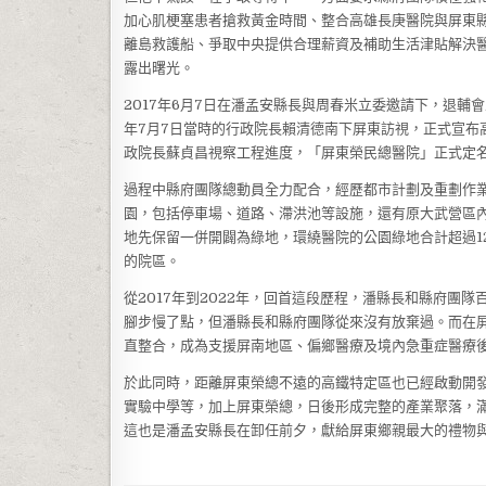
加心肌梗塞患者搶救黃金時間、整合高雄長庚醫院與屏東縣
離島救護船、爭取中央提供合理薪資及補助生活津貼解決醫
露出曙光。
2017年6月7日在潘孟安縣長與周春米立委邀請下，退輔
年7月7日當時的行政院長賴清德南下屏東訪視，正式宣布高雄榮
政院長蘇貞昌視察工程進度，「屏東榮民總醫院」正式定
過程中縣府團隊總動員全力配合，經歷都市計劃及重劃作
園，包括停車場、道路、滯洪池等設施，還有原大武營區內
地先保留一併開闢為綠地，環繞醫院的公園綠地合計超過1
的院區。
從2017年到2022年，回首這段歷程，潘縣長和縣府團
腳步慢了點，但潘縣長和縣府團隊從來沒有放棄過。而在
直整合，成為支援屏南地區、偏鄉醫療及境內急重症醫療
於此同時，距離屏東榮總不遠的高鐵特定區也已經啟動開
實驗中學等，加上屏東榮總，日後形成完整的產業聚落，
這也是潘孟安縣長在卸任前夕，獻給屏東鄉親最大的禮物