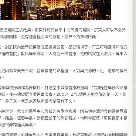
東榮民總醫院正式啟用，屏東終於有醫學中心等級的醫院，屏東人可以不必跨
和縣府團隊，更有種喜極而泣的感動，總算不負鄉親所託！
訪，對於院內最新設備及院區週邊公園、歷史環境等，再三叮囑團隊和院方
林裡的醫院」獻給屏東鄉親，因為這一條醫療平權的路實在太漫長、屏東人
長更因為曾失去至親，醫療後送的路程遠、人力與資源的不足，造成的傷痛
命。
偏鄉學校操場作為停機坪，打造空中緊急醫療救援網，特別是在屏鵝公路嚴
斷。後來他當選立委進軍國會，2005年2月1號進入到立院的第一天，就
了一鼻子灰，就是大家以商業考量沒有下文。
進駐屏東，尤其是醫學中心等級的急重症病房，因為他很清楚整個醫療界資
鄉、離島、恆春半島，動輒百公里的急診轉送。他時常感慨「屏東像是本島
源也很難跨過高屏溪。
醫療資源，包括醫學中心支援恆春半島、救護車裝設12導程心電圖儀器增