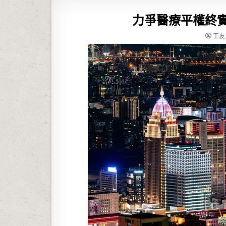
力爭醫療平權終實
工友