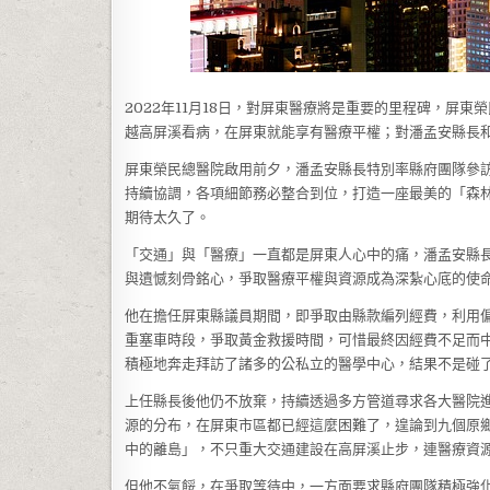
2022年11月18日，對屏東醫療將是重要的里程碑，屏
越高屏溪看病，在屏東就能享有醫療平權；對潘孟安縣長
屏東榮民總醫院啟用前夕，潘孟安縣長特別率縣府團隊參
持續協調，各項細節務必整合到位，打造一座最美的「森
期待太久了。
「交通」與「醫療」一直都是屏東人心中的痛，潘孟安縣
與遺憾刻骨銘心，爭取醫療平權與資源成為深紮心底的使
他在擔任屏東縣議員期間，即爭取由縣款編列經費，利用
重塞車時段，爭取黃金救援時間，可惜最終因經費不足而中
積極地奔走拜訪了諸多的公私立的醫學中心，結果不是碰
上任縣長後他仍不放棄，持續透過多方管道尋求各大醫院
源的分布，在屏東市區都已經這麼困難了，遑論到九個原
中的離島」，不只重大交通建設在高屏溪止步，連醫療資
但他不氣餒，在爭取等待中，一方面要求縣府團隊積極強化