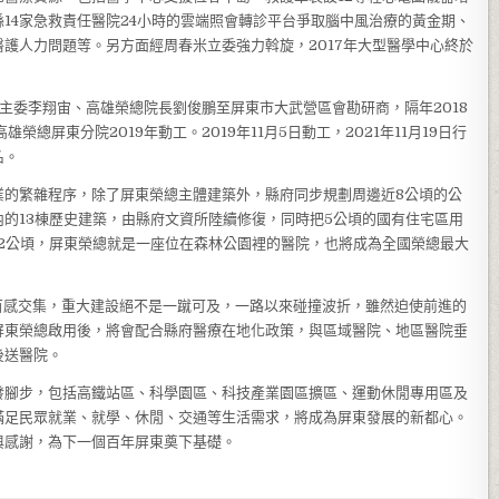
14家急救責任醫院24小時的雲端照會轉診平台爭取腦中風治療的黃金期、
護人力問題等。另方面經周春米立委強力斡旋，2017年大型醫學中心終於
會主委李翔宙、高雄榮總院長劉俊鵬至屏東市大武營區會勘研商，隔年2018
總屏東分院2019年動工。2019年11月5日動工，2021年11月19日行
名。
業的繁雜程序，除了屏東榮總主體建築外，縣府同步規劃周邊近8公頃的公
的13棟歷史建築，由縣府文資所陸續修復，同時把5公頃的國有住宅區用
2公頃，屏東榮總就是一座位在森林公園裡的醫院，也將成為全國榮總最大
隊百感交集，重大建設絕不是一蹴可及，一路以來碰撞波折，雖然迫使前進的
屏東榮總啟用後，將會配合縣府醫療在地化政策，與區域醫院、地區醫院垂
後送醫院。
發腳步，包括高鐵站區、科學園區、科技產業園區擴區、運動休閒專用區及
滿足民眾就業、就學、休閒、交通等生活需求，將成為屏東發展的新都心。
與感謝，為下一個百年屏東奠下基礎。