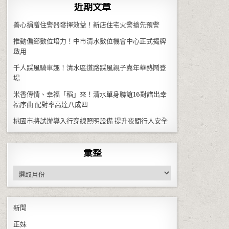
近期文章
善心捐贈住警器發揮效益！新店住宅火警搶先預警
推動偏鄉數位培力！中市清水數位機會中心正式揭牌
啟用
千人踩風騎車趣！清水區道路踩風親子嘉年華熱鬧登
場
米香傳情、幸福「稻」來！清水單身聯誼16對譜出幸
福序曲 配對率高達八成四
桃園市將試辦導入行穿線照明設備 提升夜間行人安全
彙整
彙整
新聞
正妹