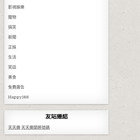
影視娛樂
寵物
搞笑
新聞
正妹
生活
笑話
美食
免費廣告
Happy168
友站連結
天天樂
天天樂開將號碼