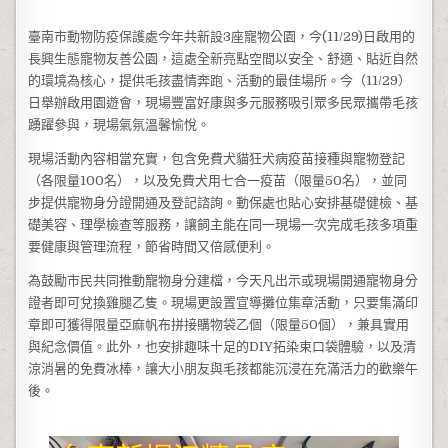
臺南市動物防疫保護處今年共新設3座寵物公園，今(11/29)日啟用的
長興生態寵物友善公園，這處全新亮點空間以安全、舒適、貼近自然
的環境為核心，提供毛孩盡情奔跑、活動的最佳場所。今（11/29）
日舉辦啟用園遊會，現場豐富好康與多元服務吸引眾多民眾攜帶毛孩
踴躍參與，現場氣氛溫馨愉悅。
現場活動內容相當充實，包含免費犬貓狂犬病疫苗接種與寵物登記
（各限量100名），以及免費犬用七合一疫苗（限量50名），並同
步提供寵物身分證開通及登記諮詢。動保處也貼心安排基礎健檢、基
礎美容、理學檢查等服務，讓飼主能在同一現場一次完成毛孩多項重
要健康與管理流程，節省時間又倍感便利。
為鼓勵市民共同推動寵物身分建檔，今天凡出示或現場開通寵物身分
證者即可兌換雞腿乙隻。現場更設置宣導攤位集章活動，只要集滿印
章即可獲得限量亞麻帆布拼接購物袋乙個（限量50個），兼具實用
與紀念價值。此外，也安排趣味十足的DIY拓染束口袋體驗，以及清
涼消暑的免費冰棒，讓大小朋友與毛孩都能沉浸在充滿活力的歡樂午
後。