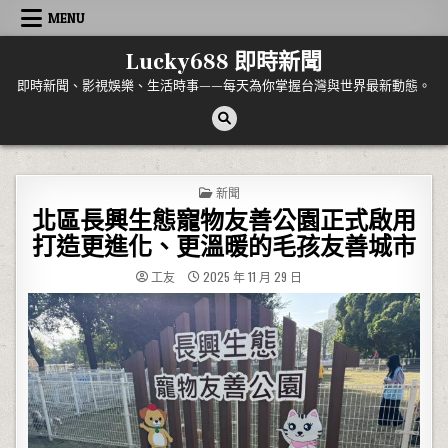
Skip to content
MENU
Lucky688 即時新聞
即時新聞、影視娛樂、生活時事——每天為你掌握台灣與世界最新動態。
POSTED IN
新聞
北區長興生態寵物友善公園正式啟用
打造更進化、更溫暖的毛孩友善城市
工友
2025 年 11 月 29 日