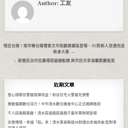
Author:
工友
文章導覽
情定台南！南市聯合婚禮曾文市政願景園區登場、50對新人浪漫完成
終身大事 →
← 新營民治市民廣場耶誕樹點燈 與市民共享溫馨節慶氣氛
近期文章
善心捐贈住警器發揮效益！新店住宅火警搶先預警
推動偏鄉數位培力！中市清水數位機會中心正式揭牌啟用
千人踩風騎車趣！清水區道路踩風親子嘉年華熱鬧登場
米香傳情、幸福「稻」來！清水單身聯誼16對譜出幸福序曲 配對率
高達八成四