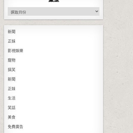
彙整
新聞
正妹
影視娛樂
寵物
搞笑
新聞
正妹
生活
笑話
美食
免費廣告