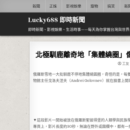
Skip to content
新聞
正妹
影視娛樂
寵物
搞笑
新
Lucky688 即時新聞
即時新聞、影視娛樂、生活時事——每天為你掌握台灣與世界
北極馴鹿離奇地「集體繞圈」
工友
俄羅斯雪地一大批馴鹿不停地集體繞圓圈，奇怪的是，每
物館主任戈洛夫涅夫（Andrei Golovnev）就在
▼這段影片一開始被放在俄羅斯聖彼得堡的人類學與民族學博物館（Mus
專頁上，影片長度約30秒，無論在野外或圍欄中，都有一