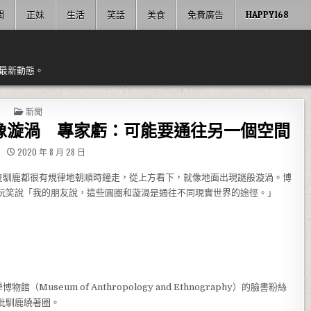
聞
正妹
生活
笑話
美食
免費廣告
HAPPY168
最新動態。
POSTED IN
新聞
像漩渦 專家虧：可能要通往另一個空間
2020 年 8 月 28 日
隻馴鹿都很有規律地朝順時鐘走，從上方看下，就像地面出現謎般漩渦。博
臉書上開玩笑說「我的朋友說，這些圓圈和漩渦是通往不同現實世界的途徑。」
eum of Anthropology and Ethnography）的臉書粉絲
批馴鹿繞著圈。