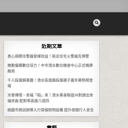
近期文章
善心捐贈住警器發揮效益！新店住宅火警搶先預警
推動偏鄉數位培力！中市清水數位機會中心正式揭牌
啟用
千人踩風騎車趣！清水區道路踩風親子嘉年華熱鬧登
場
米香傳情、幸福「稻」來！清水單身聯誼16對譜出幸
福序曲 配對率高達八成四
桃園市將試辦導入行穿線照明設備 提升夜間行人安全
彙整