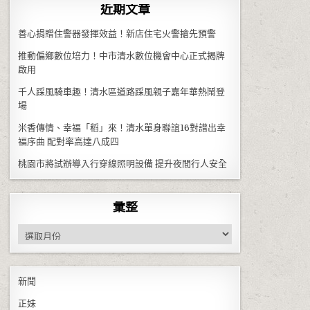
近期文章
善心捐贈住警器發揮效益！新店住宅火警搶先預警
推動偏鄉數位培力！中市清水數位機會中心正式揭牌
啟用
千人踩風騎車趣！清水區道路踩風親子嘉年華熱鬧登
場
米香傳情、幸福「稻」來！清水單身聯誼16對譜出幸
福序曲 配對率高達八成四
桃園市將試辦導入行穿線照明設備 提升夜間行人安全
彙整
彙整
新聞
正妹