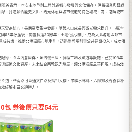
張麗善表示，本次市地重劃工程兼顧都市發展與文化保存，保留糖業與鐵道
軸線，打造融合歷史文化、觀光休憩與城市機能的特色場域，為北港鎮城市
朝天宮為核心，長期高度集中發展，隨著人口成長與觀光需求提升，市區空
國93年停產後，閒置長達20餘年，土地低度利用，成為大北港地區都市
年達成共識，推動北港糖廠市地重劃，透過整體規劃與公共建設投入，成功活
記憶，園區內倉庫群、蒸汽機車庫、製糖工場及鐵道等設施，已於105年
業與鐵道文化資產，未來結合宗教觀光發展，讓北港糖廠風華再現，成為北
尺園道，華南路可直通文仁路及媽祖大橋，串聯水林鄉、六腳鄉及嘉義縣朴
有效紓解市區交通壓力。