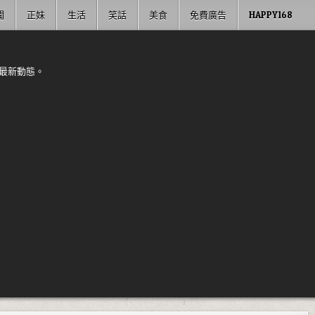
聞
正妹
生活
笑話
美食
免費廣告
HAPPY168
最新動態。