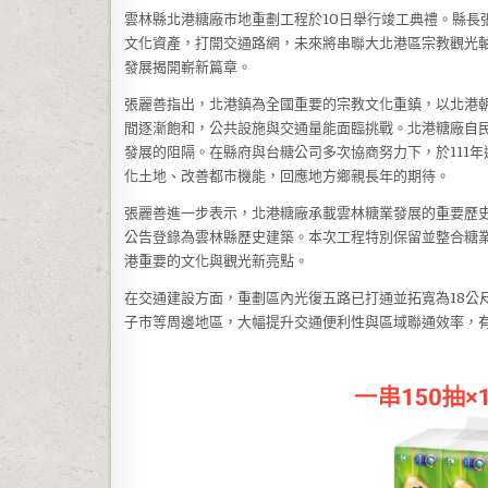
雲林縣北港糖廠市地重劃工程於10日舉行竣工典禮。縣長
文化資產，打開交通路網，未來將串聯大北港區宗教觀光
發展揭開嶄新篇章。
張麗善指出，北港鎮為全國重要的宗教文化重鎮，以北港
間逐漸飽和，公共設施與交通量能面臨挑戰。北港糖廠自民
發展的阻隔。在縣府與台糖公司多次協商努力下，於111
化土地、改善都市機能，回應地方鄉親長年的期待。
張麗善進一步表示，北港糖廠承載雲林糖業發展的重要歷史
公告登錄為雲林縣歷史建築。本次工程特別保留並整合糖
港重要的文化與觀光新亮點。
在交通建設方面，重劃區內光復五路已打通並拓寬為18公
子市等周邊地區，大幅提升交通便利性與區域聯通效率，