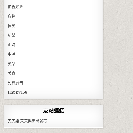
影視娛樂
寵物
搞笑
新聞
正妹
生活
笑話
美食
免費廣告
Happy168
友站連結
天天樂
天天樂開將號碼