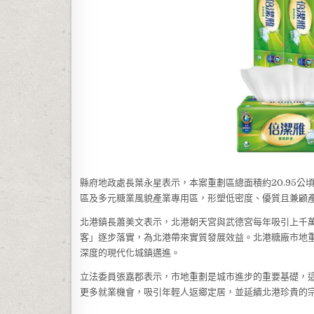
縣府地政處長葉永星表示，本案重劃區總面積約20.95公頃
區及多元糖業風貌產業專用區，形塑低密度、優質且兼顧
北港鎮長蕭美文表示，北港朝天宮與武德宮每年吸引上千萬
客」逐步落實，為北港帶來實質發展效益。北港糖廠市地
深度的現代化城鎮邁進。
立法委員張嘉郡表示，市地重劃是城市進步的重要基礎，
更多就業機會，吸引年輕人返鄉定居，並延續北港珍貴的