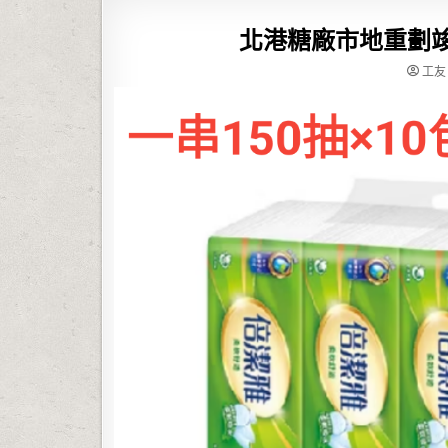
北港糖廠市地重劃竣
工友