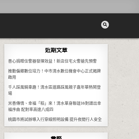
近期文章
善心捐贈住警器發揮效益！新店住宅火警搶先預警
推動偏鄉數位培力！中市清水數位機會中心正式揭牌
啟用
千人踩風騎車趣！清水區道路踩風親子嘉年華熱鬧登
場
米香傳情、幸福「稻」來！清水單身聯誼16對譜出幸
福序曲 配對率高達八成四
桃園市將試辦導入行穿線照明設備 提升夜間行人安全
彙整