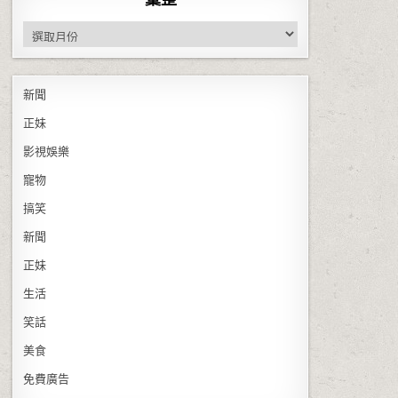
彙整
新聞
正妹
影視娛樂
寵物
搞笑
新聞
正妹
生活
笑話
美食
免費廣告