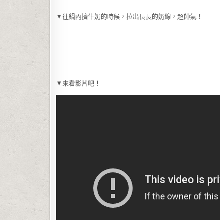
▼往鍋內擠牛奶的時候，拉出長長的奶線，超帥氣！
▼來看影片吧！