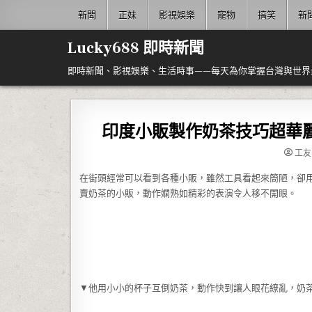
Skip to content
新聞
正妹
影視娛樂
寵物
搞笑
新
Lucky688 即時新聞
即時新聞、影視娛樂、生活時事——每天為你掌握台灣與世界
印度小販製作奶茶技巧超華
工友
在街頭經常可以看到各種小販，雖然工具看起來簡陋，卻
賣奶茶的小販，動作嫻熟如精彩的表演令人移不開眼。
▼他用小小的杯子互倒奶茶，動作快到讓人眼花繚亂，奶