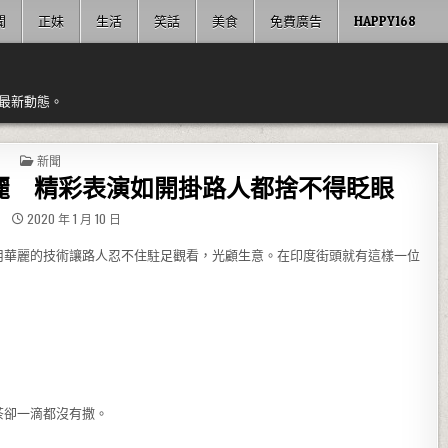
聞
正妹
生活
笑話
美食
免費廣告
HAPPY168
最新動態。
POSTED IN
新聞
麗 精彩表演如開掛路人都捨不得眨眼
2020 年 1 月 10 日
用華麗的技術讓路人忍不住駐足觀看，光顧生意。在印度街頭就有這樣一位
茶卻一滴都沒有撒。