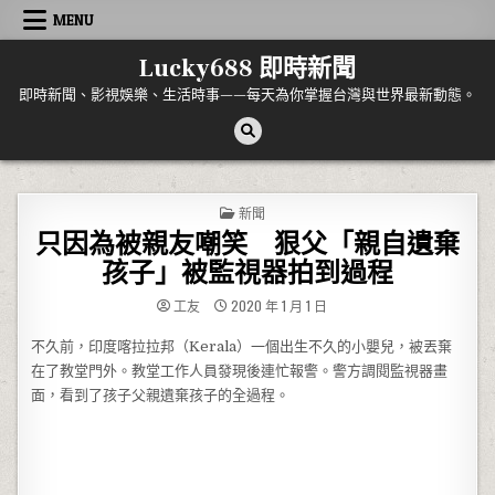
Skip to content
MENU
Lucky688 即時新聞
即時新聞、影視娛樂、生活時事——每天為你掌握台灣與世界最新動態。
POSTED IN
新聞
只因為被親友嘲笑 狠父「親自遺棄
孩子」被監視器拍到過程
工友
2020 年 1 月 1 日
不久前，印度喀拉拉邦（Kerala）一個出生不久的小嬰兒，被丟棄
在了教堂門外。教堂工作人員發現後連忙報警。警方調閱監視器畫
面，看到了孩子父親遺棄孩子的全過程。