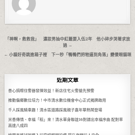
文章導覽
「神啊，救救我」 濃妝男抽中紅籤要入伍2年 他小碎步哭著求放
過 →
← 小貓好奇跳進箱子裡 下一秒「鴨鴨們把牠逼到角落」變傻眼貓咪
近期文章
善心捐贈住警器發揮效益！新店住宅火警搶先預警
推動偏鄉數位培力！中市清水數位機會中心正式揭牌啟用
千人踩風騎車趣！清水區道路踩風親子嘉年華熱鬧登場
米香傳情、幸福「稻」來！清水單身聯誼16對譜出幸福序曲 配對率
高達八成四