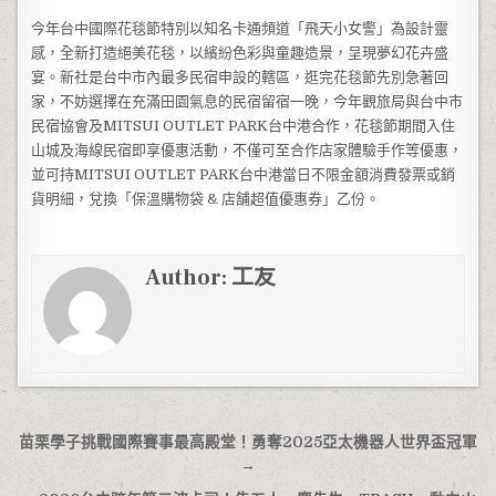
今年台中國際花毯節特別以知名卡通頻道「飛天小女警」為設計靈
感，全新打造絕美花毯，以繽紛色彩與童趣造景，呈現夢幻花卉盛
宴。新社是台中市內最多民宿申設的轄區，逛完花毯節先別急著回
家，不妨選擇在充滿田園氣息的民宿留宿一晚，今年觀旅局與台中市
民宿協會及MITSUI OUTLET PARK台中港合作，花毯節期間入住
山城及海線民宿即享優惠活動，不僅可至合作店家體驗手作等優惠，
並可持MITSUI OUTLET PARK台中港當日不限金額消費發票或銷
貨明細，兌換「保溫購物袋 & 店舗超值優惠券」乙份。
Author:
工友
文章導覽
苗栗學子挑戰國際賽事最高殿堂！勇奪2025亞太機器人世界盃冠軍
→