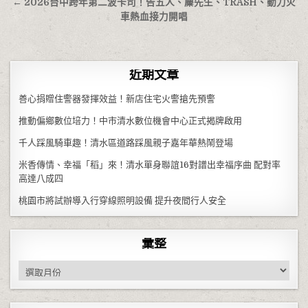
← 2026台中跨年第二波卡司！告五人、麋先生、TRASH、動力火
車熱血接力開唱
近期文章
善心捐贈住警器發揮效益！新店住宅火警搶先預警
推動偏鄉數位培力！中市清水數位機會中心正式揭牌啟用
千人踩風騎車趣！清水區道路踩風親子嘉年華熱鬧登場
米香傳情、幸福「稻」來！清水單身聯誼16對譜出幸福序曲 配對率
高達八成四
桃園市將試辦導入行穿線照明設備 提升夜間行人安全
彙整
彙整