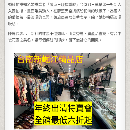
婚紗拍攝知名婚攝業者「威廉王經典婚紗」今(27)日就帶領一對新人
入園拍攝，畫面唯美動人，在蔚藍天空與繽紛花海的映襯下，為兩人
的愛情留下最浪漫的見證。觀旅局長陳美秀表示，除了婚紗拍攝浪漫
吸睛。
陳局長表示，新社的樣貌不僅如此，山景秀麗、農產品豐饒，有台中
後花園之美名，讓每個停駐的腳步，留下最舒心的回憶。