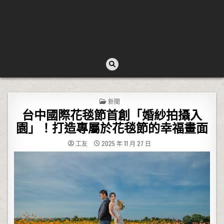
POSTED IN
新聞
台中國際花毯節首創「婚紗拍攝入
園」！打造專屬於花毯節的幸福畫面
工友
2025 年 11 月 27 日