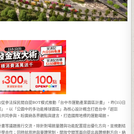
參法採民間自提BOT模式推動「台中市運動產業園區計畫」，昨(15)日
都」，以「公園中的多功能棒球園區」為核心設計概念打造台中「超巨
者共同參與，盼廣納各界觀點與建言，打造國際地標的運動場館。
計畫等議題進行交流，除針對場館量體與功能配置提出優化方向，並規劃結
產學合作；同時就用地與量體管制、開放空間等面向提出具體規劃方向，納