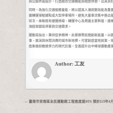
與公園界面設計，打造融合交通機能與開放休憩，且具良
同時，為強化交通服務量能，將以提高人潮疏散效能為重
邊轉運接駁據點或大型停車場所，避免大量車流集中進出
班次，串聯既有捷運綠線、轉運中心及周邊主要幹道，建
湳經貿園區停車與交通需求。
運動局指出，秉持促參精神，此案匯聚民間創新能量，以
事、展演與休閒消費的城市新地標。可望創造當地就業、
造象徵前瞻競爭力的現代巨蛋，全面提升台中棒球運動產
Author:
工友
文章導覽
← 臺南市安南區全民運動館工程進度達85% 預計115年4