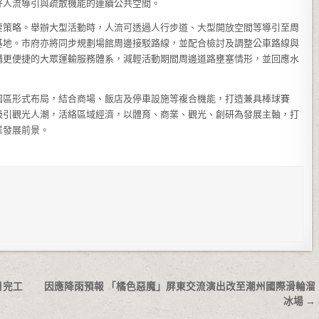
好人流導引與疏散機能的連續公共空間。
要策略。舉辦大型活動時，人流可透過人行步道、大型開放空間等導引至周
基地。市府亦將同步規劃場館周邊接駁路線，並配合檢討及調整公車路線與
構更便捷的大眾運輸服務體系，減輕活動期間周邊道路壅塞情形，並回應水
園區形式布局，結合商場、飯店及停車設施等複合機能，打造兼具棒球賽
吸引觀光人潮，活絡區域經濟，以體育、商業、觀光、創研為發展主軸，打
業發展前景。
月完工
因應降雨預報 「橘色惡魔」屏東交流演出改至潮州國際滑輪溜
冰場 →