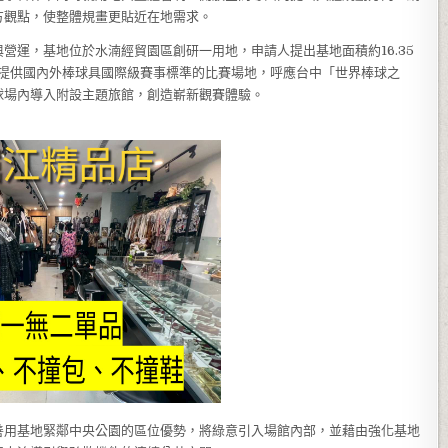
方觀點，使整體規畫更貼近在地需求。
營運，基地位於水湳經貿園區創研一用地，申請人提出基地面積約16.35
館，提供國內外棒球具國際級賽事標準的比賽場地，呼應台中「世界棒球之
球場內導入附設主題旅館，創造嶄新觀賽體驗。
善用基地緊鄰中央公園的區位優勢，將綠意引入場館內部，並藉由強化基地