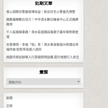
近期文章
善心捐贈住警器發揮效益！新店住宅火警搶先預警
推動偏鄉數位培力！中市清水數位機會中心正式揭牌
啟用
千人踩風騎車趣！清水區道路踩風親子嘉年華熱鬧登
場
米香傳情、幸福「稻」來！清水單身聯誼16對譜出幸
福序曲 配對率高達八成四
桃園市將試辦導入行穿線照明設備 提升夜間行人安全
彙整
彙整
新聞
正妹