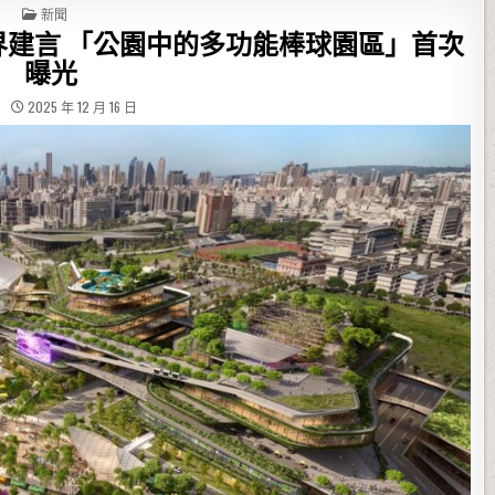
POSTED IN
新聞
建言 「公園中的多功能棒球園區」首次
曝光
2025 年 12 月 16 日