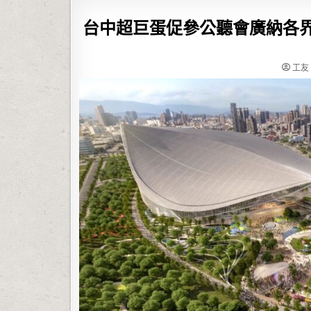
台中超巨蛋促參公聽會廣納各界
工友