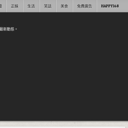
聞
正妹
生活
笑話
美食
免費廣告
HAPPY168
最新動態。