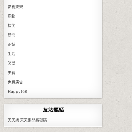
影視娛樂
寵物
搞笑
新聞
正妹
生活
笑話
美食
免費廣告
Happy168
友站連結
天天樂
天天樂開將號碼