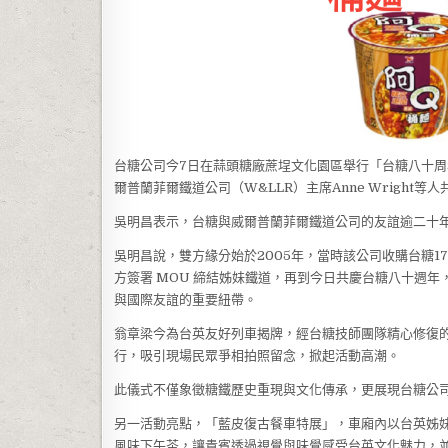
台糖公司今7日在蒜頭糖廠蔗埕文化園區舉行「台糖八十
爾普蘭菲爾鐵道公司（W&LLR）主席Anne Wrigh
吳明昌表示，台糖與威爾普蘭菲爾鐵道公司的友誼逾二十
吳明昌說，雙方緣分始於2005年，當時該公司收購台糖17
方簽署 MOU 締結姊妹鐵道，再到今日共慶台糖八十週
與國際友誼的重要紐帶。
翁章梁今為台英友好列車揭牌，經台糖技師團隊精心修復的
行，吸引現場民眾爭相拍照留念，掀起活動高潮。
此儀式不僅象徵糖鐵歷史重現與文化傳承，更展現台糖公
另一活動亮點，「藍皮復古餐車特展」，車廂內以台英姊
風味下午茶，讓貴賓透過視覺與味覺感受台英文化魅力，