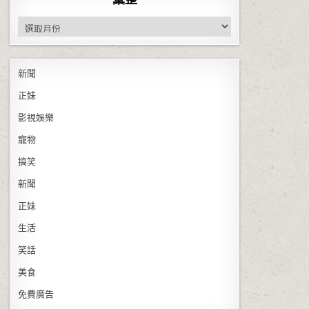
彙整
新聞
正妹
影視娛樂
寵物
搞笑
新聞
正妹
生活
笑話
美食
免費廣告