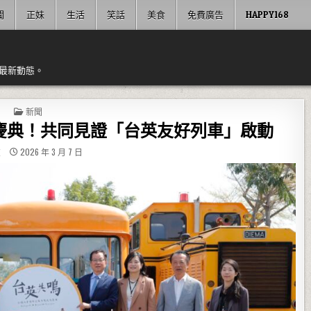
聞
正妹
生活
笑話
美食
免費廣告
HAPPY168
最新動態。
POSTED IN
新聞
慶典！共同見證「台英友好列車」啟動
友
2026 年 3 月 7 日