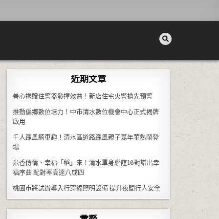
近期文章
善心捐贈住警器發揮效益！新店住宅火警搶先預警
推動偏鄉數位培力！中市清水數位機會中心正式揭牌
啟用
千人踩風騎車趣！清水區道路踩風親子嘉年華熱鬧登
場
米香傳情、幸福「稻」來！清水單身聯誼16對譜出幸
福序曲 配對率高達八成四
桃園市將試辦導入行穿線照明設備 提升夜間行人安全
彙整