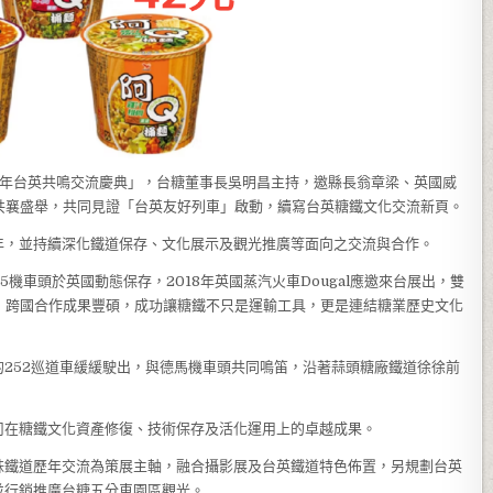
周年台英共鳴交流慶典」，台糖董事長吳明昌主持，邀縣長翁章梁、英國威
t等人共襄盛舉，共同見證「台英友好列車」啟動，續寫台英糖鐵文化交流新頁。
年，並持續深化鐵道保存、文化展示及觀光推廣等面向之交流與合作。
5機車頭於英國動態保存，2018年英國蒸汽火車Dougal應邀來台展出，雙
年，跨國合作成果豐碩，成功讓糖鐵不只是運輸工具，更是連結糖業歷史文化
252巡道車緩緩駛出，與德馬機車頭共同鳴笛，沿著蒜頭糖廠鐵道徐徐前
司在糖鐵文化資產修復、技術保存及活化運用上的卓越成果。
妹鐵道歷年交流為策展主軸，融合攝影展及台英鐵道特色佈置，另規劃台英
並行銷推廣台糖五分車園區觀光。