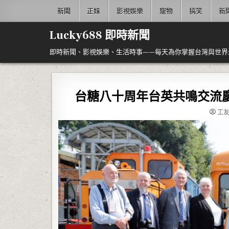
Skip to content
新聞
正妹
影視娛樂
寵物
搞笑
新
Lucky688 即時新聞
即時新聞、影視娛樂、生活時事——每天為你掌握台灣與世界
台糖八十周年台英共鳴交流
工