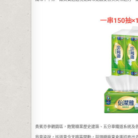
貴賓亦參觀園區，飽覽糖業歷史建築、五分車鐵道系統及
翁章梁說，巡道車今天鳴笛開動，蒜頭糖廠東倉庫招商出