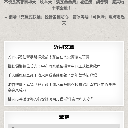
文章導覽
不愧是高智商神犬！牧羊犬「淡定疊疊樂」被狂讚 網發現：原來牠
十項全能！ →
← 網購「充氣式快艇」設計各種貼心 帶冰啤酒「可保冷」隨時喝起
來
近期文章
善心捐贈住警器發揮效益！新店住宅火警搶先預警
推動偏鄉數位培力！中市清水數位機會中心正式揭牌啟用
千人踩風騎車趣！清水區道路踩風親子嘉年華熱鬧登場
米香傳情、幸福「稻」來！清水單身聯誼16對譜出幸福序曲 配對率
高達八成四
桃園市將試辦導入行穿線照明設備 提升夜間行人安全
彙整
彙整