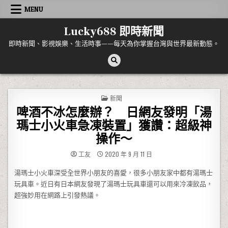
Skip to content
MENU
Lucky688 即時新聞
即時新聞、影視娛樂、生活時事——每天為你掌握台灣與世界最新動態。
POSTED IN
新聞
啤酒不冰怎麼辦？ 日網友發明「湯
瑪士小火車急凍裝置」獲讚：超級神
操作～
工友
2020 年 9 月 11 日
湯瑪士小火車深受全世界小朋友的喜愛，很多小朋友家中都有湯瑪士
玩具車。近日有日本網友發現了湯瑪士玩具車還可以用來冷凍飲品，
超強妙用在網路上引發熱議。