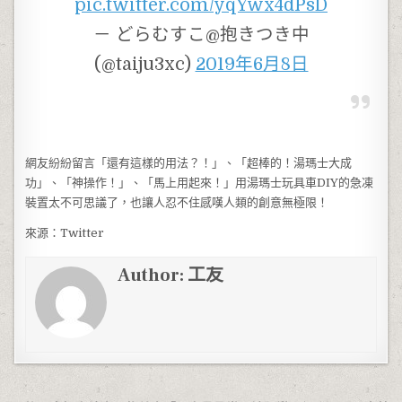
pic.twitter.com/yqYwx4dPsD
－ どらむすこ@抱きつき中
(@taiju3xc)
2019年6月8日
網友紛紛留言「還有這樣的用法？！」、「超棒的！湯瑪士大成
功」、「神操作！」、「馬上用起來！」用湯瑪士玩具車DIY的急凍
裝置太不可思議了，也讓人忍不住感嘆人類的創意無極限！
來源：Twitter
Author:
工友