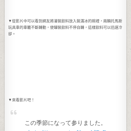
▼從影片中可以看到網友將灌裝飲料放入裝滿冰的碗裡，兩輛托馬斯
玩具車的車轆不斷轉動，使罐裝飲料不停自轉，這樣飲料可以迅速冷
卻。
▼來看影片吧！
この季節になって参りました。