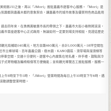
術館J11之後，再以「JMori」進駐嘉義市遊客中心服務。「Mori」是
及氛圍都與嘉義木都的意象契合，讓嘉義市的城市故事及優質特色商品能用
，過去四年來，在勇媽黃敏惠市長的帶領之下，嘉義市大街小巷熱鬧滾滾，
嘉義市首座遊客中心正式啟用，無論如何一定要到場支持相挺，見證這歷史
光局補助540萬元，地方自籌460萬元，合計1,000萬元。58坪空間包
鄰近市立棒球場、百年嘉義公園、樹木園、KANO園區、滑草場與溜滑梯等
大的停車空間，交通十分便利。遊客中心內展售在地名產、伴手禮、甜點與冷
電子式寄物櫃及輪椅租借等方便機能；並有觀光導覽志工進駐服務，服務一
上午8時至下午5時，「JMori」營業時間為每日上午10時至下午6時，遇
隊滾動調整營業時間。