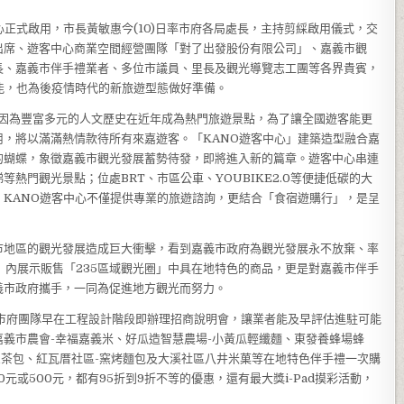
正式啟用，市長黃敏惠今(10)日率市府各局處長，主持剪綵啟用儀式，交
出席、遊客中心商業空間經營團隊「對了出發股份有限公司」、嘉義市觀
長、嘉義市伴手禮業者、多位市議員、里長及觀光導覽志工團等各界貴賓，
能，也為後疫情時代的新旅遊型態做好準備。
因為豐富多元的人文歷史在近年成為熱門旅遊景點，為了讓全國遊客能更
，將以滿滿熱情款待所有來嘉遊客。「KANO遊客中心」建築造型融合嘉
的蝴蝶，象徵嘉義市觀光發展蓄勢待發，即將進入新的篇章。遊客中心串連
熱門觀光景點；位處BRT、市區公車、YOUBIKE2.0等便捷低碳的大
KANO遊客中心不僅提供專業的旅遊諮詢，更結合「食宿遊購行」，是呈
市地區的觀光發展造成巨大衝擊，看到嘉義市政府為觀光發展永不放棄、率
」內展示販售「235區域觀光圈」中具在地特色的商品，更是對嘉義市伴手
義市政府攜手，一同為促進地方觀光而努力。
市府團隊早在工程設計階段即辦理招商說明會，讓業者能及早評估進駐可能
義市農會-幸福嘉義米、好瓜造智慧農場-小黃瓜輕纖麵、東發養蜂場蜂
恩茶包、紅瓦厝社區-窯烤麵包及大溪社區八井米菓等在地特色伴手禮一次購
0元或500元，都有95折到9折不等的優惠，還有最大獎i-Pad摸彩活動，