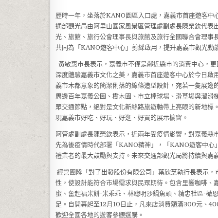
歷時一年，坐落於KANO園區入口處，嘉義市首座遊客中心
通部觀光局由阿里山國家風景區管理處副處長陳榮欽代表
光、旅館、旅行公會理事長與旅館及旅行全國聯合會理事
共同為「KANO遊客中心」剪綵啟用，提升嘉義市觀光動
黃敏惠市長表示，嘉義市不僅是鄰近縣市的消費中心，更
深度體驗嘉義市文化之美，嘉義市首座遊客中心於今日啟用
義市木都意象的簡潔俐落的線條造型設計，宛若一隻展翅
周邊百年嘉義公園、樹木園、市立棒球場、滑草場與溜滑梯等
眾交通節點，絕對是文化新絲路旅遊軸帶上亮眼的新地標。
現嘉義市好吃、好玩、好逛、好買的展示櫥窗。
阿管處副處長陳榮欽表示，近兩年受疫情影響，對嘉義縣
先為後疫情時代部署「KANO精神」，「KANO遊客中心
禮業者的最大鼓勵與支持。未來交通部觀光局將持續與嘉
經營團隊「對了出發股份有限公司」葉欣芝執行長表示，
性，使設計能符合市場需求與民眾期待。包含里響咖啡、嘉
蜜、奮起福米餅-米乖乖、林聰明沙鍋魚頭、精忠社區-橄
足。自開幕起至12月10日止，凡來店消費額滿300元、40
歡迎全國各地的遊客參觀選購。