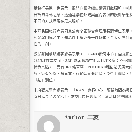
葉執行長進一步表示，很開心團隊繼史蹟資料館昭和J18與美
日語的森林之意，透過建築物外觀與室內裝潢的設計語彙
不同的方式呈現在眾人眼前。
中華民國旅行商業同業公會全國聯合會理事長蕭博仁表示
觀光客門庭若市，知名伴手禮更是一件難求，今天更看到
性的一刻。
觀光新聞處張婉芬處長表示，「KANO遊客中心」由交通部觀
含25坪商業空間、22坪遊客服務空間及11坪公廁；不僅
特色景點，一旁有BRT候車亭、YOUBIKE租借站與廣
飲，還有公廁、育兒室、行動裝置充電區、免費上網區、
「點」到位。
市府觀光新聞處表示，「KANO遊客中心」服務時間為每日
假日延長至晚間8時，並視民眾反映狀況，隨時與經營團
Author:
工友