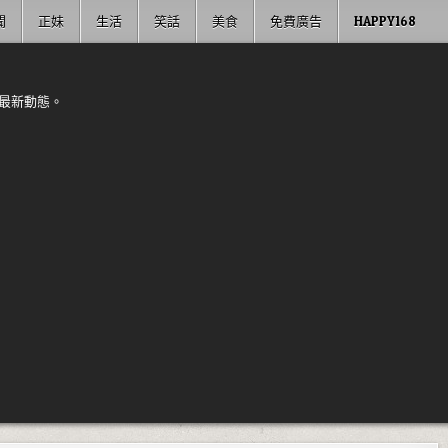
聞
正妹
生活
笑話
美食
免費廣告
HAPPY168
最新動態。