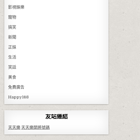
影視娛樂
寵物
搞笑
新聞
正妹
生活
笑話
美食
免費廣告
Happy168
友站連結
天天樂
天天樂開將號碼