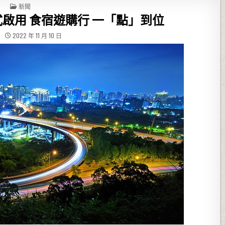
POSTED IN
新聞
啟用 食宿遊購行 一「點」到位
2022 年 11 月 10 日