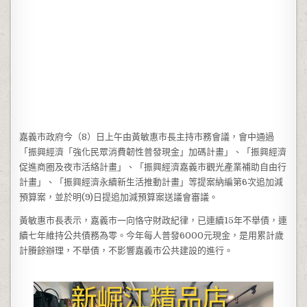
嘉義市政府今（8）日上午由黃敏惠市長主持市務會議，會中通過
「振興經濟「強化民眾消費韌性普發現金」加碼計畫」、「振興經濟
促進商圈及夜市活絡計畫」、「振興經濟嘉義市觀光產業補助自由行
計畫」、「振興經濟永續新生活推動計畫」等提案納編第6次追加減
預算案，並於明(9)日提追加減預算案送議會審議。
黃敏惠市長表示，嘉義市一向恪守財政紀律，已連續15年不舉債，連
續七年維持公共債務為零。今年每人普發6000元現金，是用累計歲
計賸餘辦理，不舉債，不影響嘉義市公共建設的進行。