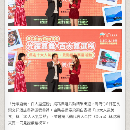
「光躍嘉義‧百大嘉選榜」網路票選活動結果出爐，縣府今9日在長
榮文苑酒店舉辦頒獎典禮，由縣長翁章梁親自表揚「10大人氣美
食」與「10大人氣景點」，並邀請活動代言人朵拉（Dora）與現場
來賓一同見證榮耀榜單。