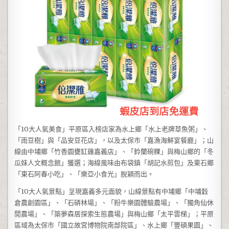
「10大人氣美食」平原區入榜店家為水上鄉「水上老牌草魚粥」、
「雨豆樹」與「品安豆花店」，以及太保市「嘉漁海鮮宴餐廳」；山
線由中埔鄉「竹香園甕缸雞嘉義店」、「鈴蘭碗粿」與梅山鄉的「冬
瓜妹人文概念館」獲選；海線風味由布袋鎮「胡記水煎包」及東石鄉
「東石阿春小吃」、「樂亞小食光」脫穎而出。
「10大人氣景點」呈現嘉義多元面貌，山線景點有中埔鄉「中埔穀
倉農創園區」、「石硦林場」、「粉牛樂園體驗農場」、「獨角仙休
閒農場」、「築夢森居探索生態農場」與梅山鄉「太平雲梯」；平原
區域為太保市「國立故宮博物院南部院區」、水上鄉「豐碩果園」、