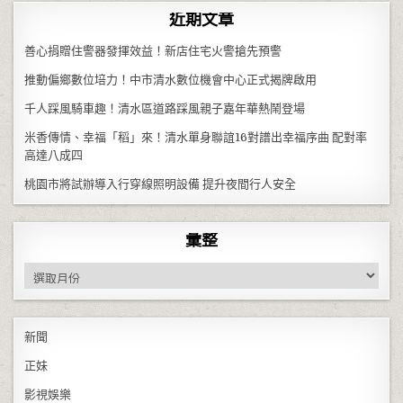
近期文章
善心捐贈住警器發揮效益！新店住宅火警搶先預警
推動偏鄉數位培力！中市清水數位機會中心正式揭牌啟用
千人踩風騎車趣！清水區道路踩風親子嘉年華熱鬧登場
米香傳情、幸福「稻」來！清水單身聯誼16對譜出幸福序曲 配對率
高達八成四
桃園市將試辦導入行穿線照明設備 提升夜間行人安全
彙整
彙整
新聞
正妹
影視娛樂