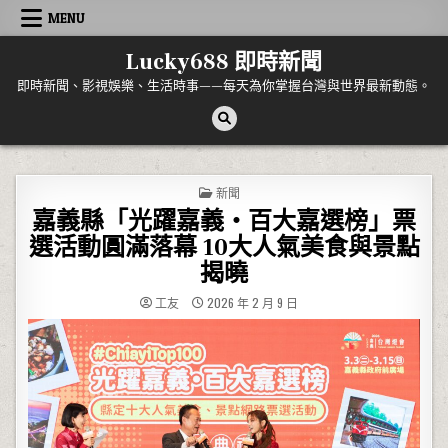
Skip to content
MENU
Lucky688 即時新聞
即時新聞、影視娛樂、生活時事——每天為你掌握台灣與世界最新動態。
POSTED IN
新聞
嘉義縣「光躍嘉義‧百大嘉選榜」票
選活動圓滿落幕 10大人氣美食與景點
揭曉
工友
2026 年 2 月 9 日