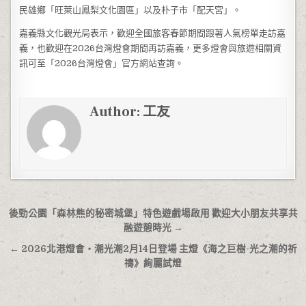
民雄鄉「旺萊山鳳梨文化園區」以及朴子市「配天宮」。
嘉義縣文化觀光局表示，歡迎全國旅客春節期間跟著人氣榜單走訪嘉
義，也歡迎在2026台灣燈會期間再訪嘉義，更多燈會與旅遊相關資
訊可至「2026台灣燈會」官方網站查詢。
Author:
工友
文章導覽
後勁公園「森林熊的秘密城堡」特色遊戲場啟用 歡迎大小朋友共享共
融遊憩時光 →
← 2026北港燈會・潮光潮2月14日登場 主燈《海之巨樹-光之潮的祈
禱》絢麗試燈