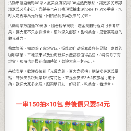
活動串聯嘉義縣68家人氣美食店家與136處熱門景點，讓更多民眾認
識嘉義必吃必玩，翁縣長也在典禮現場抽出iPhone 17 Pro手機、75
吋大電視等萬元好禮，回饋熱情參與投票的民眾。
活動總票數超過70萬張，隨著榜單揭曉，遊客規劃行程時可參考結
果，讓大家不只走進燈會，更能深入鄉鎮，品嚐美食、感受嘉義縣的
觀光魅力。
翁章梁說，鄉親除了來燈會玩，還能親自踏遍嘉義各個景點，嘉義的
咖啡茶葉、平地蔬果以及沿海新鮮水產都很值得品嘗，3月份除了有
燈會，那時也是櫻花盛開時節，歡迎大家一起來玩。
朵拉表示，歡迎各位到「光躍嘉義‧百大嘉選榜」網站搜尋嘉義景
點，許多美食跟風景都很有特色，來嘉義安排3天2夜旅程可能不
夠，歡迎大家多來玩，跟親朋好友一起賞花、吃美食、看燈會。