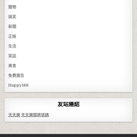
寵物
搞笑
新聞
正妹
生活
笑話
美食
免費廣告
Happy168
友站連結
天天樂
天天樂開將號碼