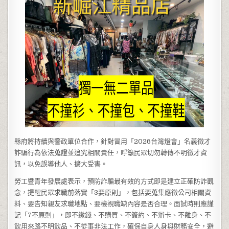
縣府將持續與警政單位合作，針對冒用「2026台灣燈會」名義徵才
詐騙行為依法蒐證並追究相關責任，呼籲民眾切勿轉傳不明徵才資
訊，以免誤導他人、擴大受害。
勞工暨青年發展處表示，預防詐騙最有效的方式即是建立正確防詐觀
念，提醒民眾求職前落實「3要原則」，包括要蒐集應徵公司相關資
料、要告知親友求職地點、要檢視職缺內容是否合理。面試時則應謹
記「7不原則」，即不繳錢、不購買、不簽約、不辦卡、不離身、不
飲用來路不明飲品、不從事非法工作，確保自身人身與財務安全，避