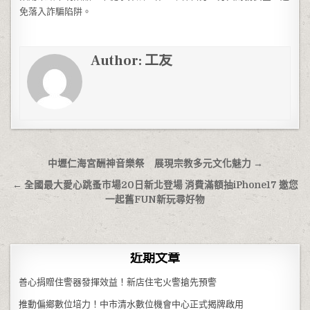
免落入詐騙陷阱。
Author:
工友
文章導覽
中壢仁海宮酬神音樂祭 展現宗教多元文化魅力 →
← 全國最大愛心跳蚤市場20日新北登場 消費滿額抽iPhone17 邀您
一起舊FUN新玩尋好物
近期文章
善心捐贈住警器發揮效益！新店住宅火警搶先預警
推動偏鄉數位培力！中市清水數位機會中心正式揭牌啟用