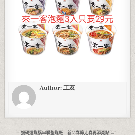
Author:
工友
文章導覽
猴硐運煤橋串聯整煤廠 新北春節走春再添亮點 →