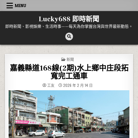
Skip to content
MENU
Lucky688 即時新聞
即時新聞、影視娛樂、生活時事——每天為你掌握台灣與世界最新動態。
POSTED IN
新聞
嘉義縣道168線(2期)水上鄉中庄段拓
寬完工通車
工友
2026 年 2 月 14 日