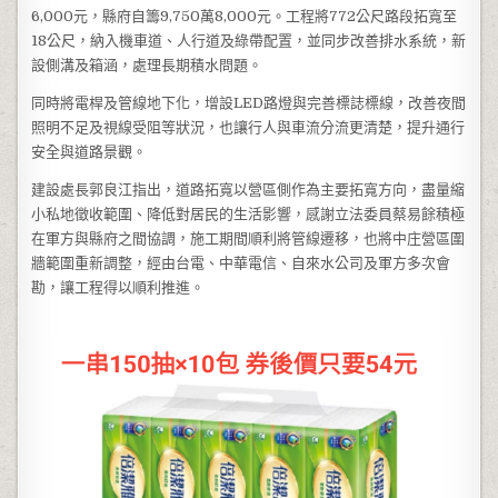
6,000元，縣府自籌9,750萬8,000元。工程將772公尺路段拓寬至
18公尺，納入機車道、人行道及綠帶配置，並同步改善排水系統，新
設側溝及箱涵，處理長期積水問題。
同時將電桿及管線地下化，增設LED路燈與完善標誌標線，改善夜間
照明不足及視線受阻等狀況，也讓行人與車流分流更清楚，提升通行
安全與道路景觀。
建設處長郭良江指出，道路拓寬以營區側作為主要拓寬方向，盡量縮
小私地徵收範圍、降低對居民的生活影響，感謝立法委員蔡易餘積極
在軍方與縣府之間協調，施工期間順利將管線遷移，也將中庄營區圍
牆範圍重新調整，經由台電、中華電信、自來水公司及軍方多次會
勘，讓工程得以順利推進。