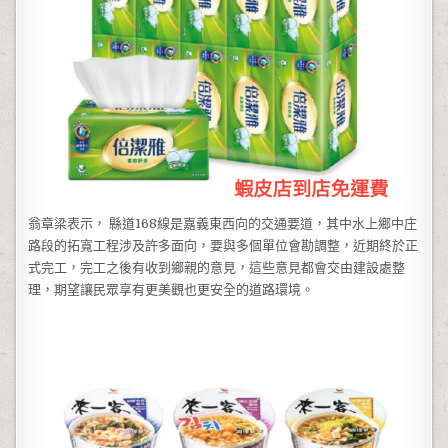
翁章梁表示， 縣道168線是嘉義東西向的交通要道，其中水上鄉中庄
路段的拓寬工程涉及許多面向，要與多個單位會勘調整，近期終於正
式完工，完工之後有收到鄉親的意見，這些意見都會交由建設處整
理，期望讓民眾享有更美觀也更安全的道路環境。