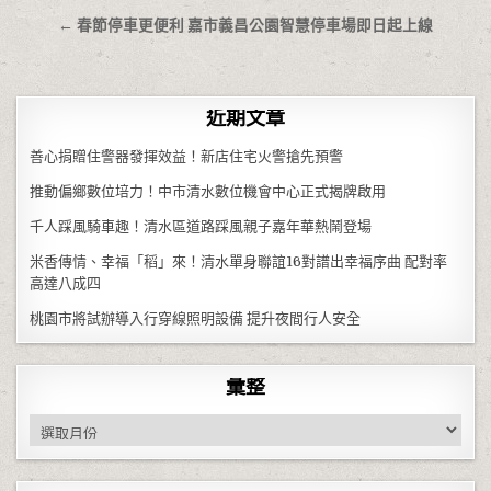
← 春節停車更便利 嘉市義昌公園智慧停車場即日起上線
近期文章
善心捐贈住警器發揮效益！新店住宅火警搶先預警
推動偏鄉數位培力！中市清水數位機會中心正式揭牌啟用
千人踩風騎車趣！清水區道路踩風親子嘉年華熱鬧登場
米香傳情、幸福「稻」來！清水單身聯誼16對譜出幸福序曲 配對率
高達八成四
桃園市將試辦導入行穿線照明設備 提升夜間行人安全
彙整
彙整