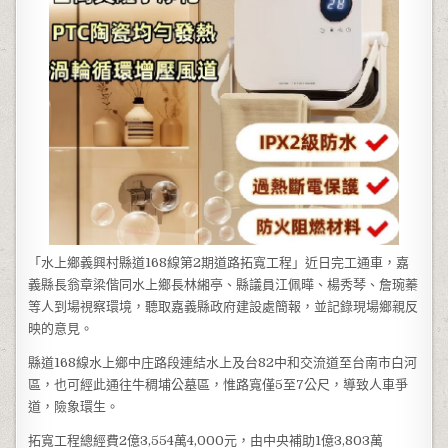
「水上鄉義興村縣道168線第2期道路拓寬工程」近日完工通車，嘉
義縣長翁章梁偕同水上鄉長林緗亭、縣議員江佩曄、楊秀琴、詹琬蓁
等人到場視察環境，聽取嘉義縣政府建設處簡報，並記錄現場鄉親反
映的意見。
縣道168線水上鄉中庄路段連結水上及台82中和交流道至台南市白河
區，也可經此通往牛稠埔公墓區，惟路寬僅5至7公尺，導致人車爭
道，險象環生。
拓寬工程總經費2億3,554萬4,000元，由中央補助1億3,803萬