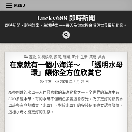
Skip to content
MENU
Lucky688 即時新聞
即時新聞、影視娛樂、生活時事——每天為你掌握台灣與世界最新動態。
POSTED IN
寵物
,
影視娛樂
,
搞笑
,
新聞
,
正妹
,
生活
,
笑話
,
美食
在家就有一個小海洋～ 「透明水母
環」讓你全方位欣賞它
工友
2020 年 2 月 29 日
晶瑩剔透的水母是人們最喜歡的海洋動物之一。全世界的海洋中有
200多種水母，有的水母不僅顏色多變還會發光。為了更好的觀賞水
母許多家庭都購買了水母缸，對於水母缸的安裝使用也要認真謹慎，
這樣水母才能更好的生存。