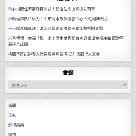
善心捐贈住警器發揮效益！新店住宅火警搶先預警
推動偏鄉數位培力！中市清水數位機會中心正式揭牌啟用
千人踩風騎車趣！清水區道路踩風親子嘉年華熱鬧登場
米香傳情、幸福「稻」來！清水單身聯誼16對譜出幸福序曲 配對率
高達八成四
桃園市將試辦導入行穿線照明設備 提升夜間行人安全
彙整
彙整
新聞
正妹
影視娛樂
寵物