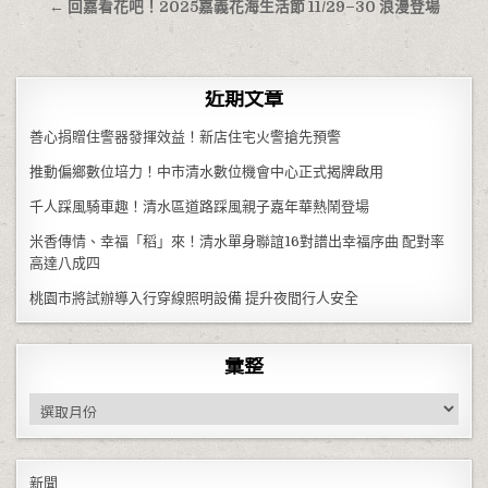
← 回嘉看花吧！2025嘉義花海生活節 11/29–30 浪漫登場
近期文章
善心捐贈住警器發揮效益！新店住宅火警搶先預警
推動偏鄉數位培力！中市清水數位機會中心正式揭牌啟用
千人踩風騎車趣！清水區道路踩風親子嘉年華熱鬧登場
米香傳情、幸福「稻」來！清水單身聯誼16對譜出幸福序曲 配對率
高達八成四
桃園市將試辦導入行穿線照明設備 提升夜間行人安全
彙整
彙整
新聞