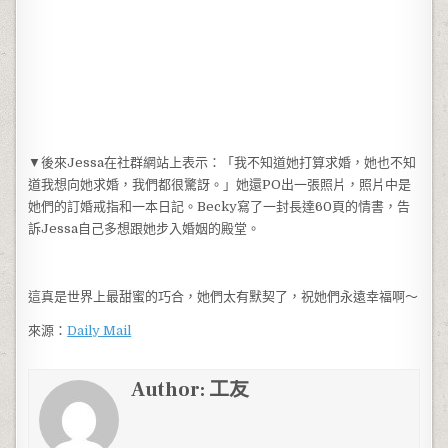
▼後來Jessa在社群網站上表示：「我不知道她打算求婚，她也不知
道我想向她求婚，我們都很驚訝。」她還PO出一張照片，照片中是
她們的訂婚戒指和一本日記。Becky寫了一封長達60頁的情書，告
訴Jessa自己多想跟她步入婚姻的殿堂。
這真是世界上最甜蜜的巧合，她們太有默契了，祝她們永遠幸福啊～
來源：
Daily Mail
Author:
工友