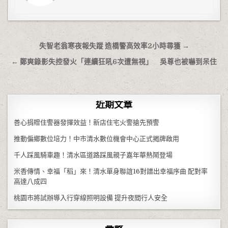
文章導覽
失智老翁寒夜報失蹤 造橋警高效率2小時尋獲 →
← 鄭爽錄影失控發火「連續狂吼6次遭無視」 吳尊也被嚇到呆住
近期文章
善心捐贈住警器發揮效益！新店住宅火警搶先預警
推動偏鄉數位培力！中市清水數位機會中心正式揭牌啟用
千人踩風騎車趣！清水區道路踩風親子嘉年華熱鬧登場
米香傳情、幸福「稻」來！清水單身聯誼16對譜出幸福序曲 配對率
高達八成四
桃園市將試辦導入行穿線照明設備 提升夜間行人安全