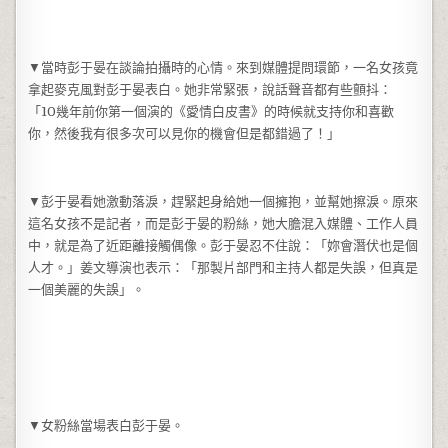
▼當時彭于晏在談論拍攝時的心情。來到媒體提問環節，一名女孩竟
拿起麥克風對彭于晏表白。她非常緊張，說話聲音都有些顫抖：
「10幾年前你第一個演的《愛情白皮書》的時候就支持你和喜歡
你，然後我有很多次可以見你的機會但是都錯過了！」
▼彭于晏看她激動落淚，趕緊起身給她一個擁抱，並幫她擦淚。原來
這名女孩不是記者，而是彭于晏的粉絲，她大膽混入媒體、工作人員
中，就是為了近距離接觸偶像。彭于晏忍不住說：「妳會潛伏也是個
人才。」姜文導演也表示：「那製片部門和主持人都是失誤，但真是
一個美麗的失誤」。
▼女粉絲當場表白彭于晏。