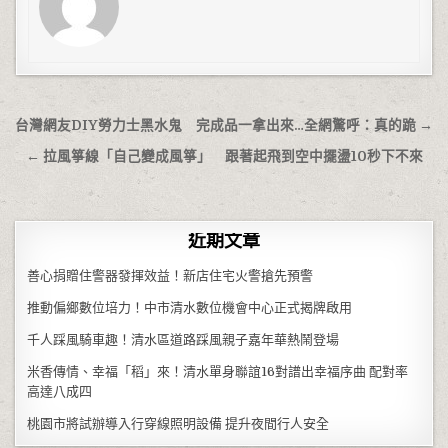
文章導覽
台灣網友DIY勞力士黑水鬼 完成品一拿出來…全網驚呼：真的跪 →
← 拉風箏線「自己變成風箏」 跟著起飛到空中擺盪10秒下不來
近期文章
善心捐贈住警器發揮效益！新店住宅火警搶先預警
推動偏鄉數位培力！中市清水數位機會中心正式揭牌啟用
千人踩風騎車趣！清水區道路踩風親子嘉年華熱鬧登場
米香傳情、幸福「稻」來！清水單身聯誼16對譜出幸福序曲 配對率
高達八成四
桃園市將試辦導入行穿線照明設備 提升夜間行人安全