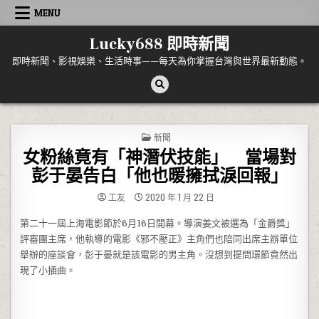
Skip to content
MENU
Lucky688 即時新聞
即時新聞、影視娛樂、生活時事——每天為你掌握台灣與世界最新動態。
POSTED IN
新聞
女粉絲竟有「神潛伏技能」 當場對
彭于晏告白「他也暖擁拭淚回報」
工友
2020 年 1 月 22 日
第二十一屆上海電影節於6月16日開幕。導演姜文被選為「金爵獎」
評審團主席，他執導的電影《邪不壓正》主角們也陪同出席主辦單位
舉辦的座談會，彭于晏就是該電影的男主角。沒想到提問環節竟然出
現了小插曲。