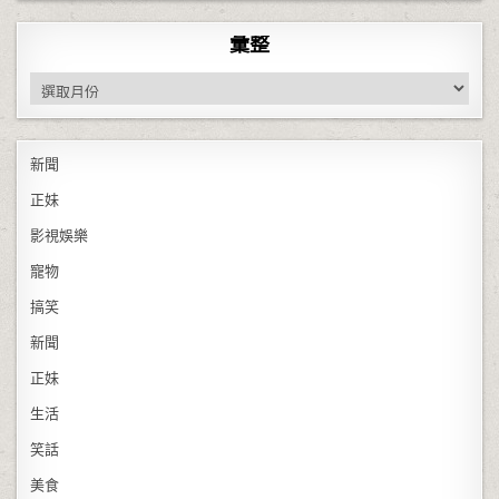
彙整
彙整
新聞
正妹
影視娛樂
寵物
搞笑
新聞
正妹
生活
笑話
美食