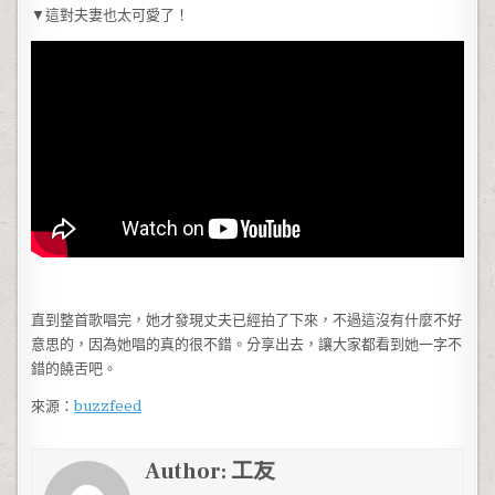
▼這對夫妻也太可愛了！
直到整首歌唱完，她才發現丈夫已經拍了下來，不過這沒有什麼不好
意思的，因為她唱的真的很不錯。分享出去，讓大家都看到她一字不
錯的饒舌吧。
來源：
buzzfeed
Author:
工友