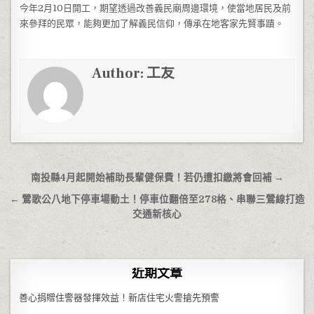
今年2月10日開工，期望透過改善義民廟周邊環境，使當地居民及前
來參拜的民眾，能夠更加了解義民信仰，傳承在地客家先賢事蹟。
Author:
工友
文章導覽
南投縣4月起開始補助長輩健保費！若仍遭扣繳將會回補 →
← 鶯歌公八地下停車場動土！停車位翻倍至278格、串聯三鶯線打造
交通新核心
近期文章
善心捐贈住警器發揮效益！新店住宅火警搶先預警