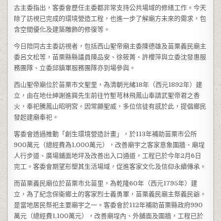
古主委指出，客委會歷任主委都非常支持公共場域的修繕工作。今天
除了訪視已完成的環境營造工程，也進一步了解廟方未來的需求，包
含空間優化及建築雕飾的修復等。
今日陪同古主委訪視者，包括西山聖帝廟主委陳德雄及苗栗義民廟主
委呂文松等，苗栗縣縣議員陳品安、徐筱菁、許櫻萍與立委沈發惠服
務團隊、立委邱鎮軍服務團隊亦到場參與。
西山聖帝廟位於苗栗市文聖里，為清朝光緒18年（西元1892年）建
立，由在地仕紳謝進興先生前往竹塹芎林飛鳳山奉請武聖帝君之香
火，奉祀騰鳳山昭明宮。因常顯聖威，多位信徒有感於此，提倡鄉民
發起建廟奉祀。
客委會透過推動「創生環境營造計畫」，於113年補助苗栗市公所
900萬元（總經費為1,000萬元），改善廟宇之客家意象圍牆、廟埕
人行步道、廣場鋪面地坪及改善出入口通道，工程已於今年2月6日
完工。客委會期望形塑其生活場域，促進客家文化及信仰永續傳承。
而苗栗義民廟位於苗栗市北苗里，為乾隆60年（西元1795年）建
立，為了紀念保衛鄉土的客家烈士義勇軍，苗栗義民廟主祭義民爺，
是當地居民祭祀主要廟宇之一。客委會於112年補助苗栗縣政府990
萬元（總經費1,100萬元），改善廟埕內、外舖面及圍牆，工程已於