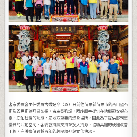
客家委員會主任委員古秀妃今（13）日前往苗栗縣苗栗市的西山聖帝
廟及義民廟參拜暨訪視，古主委強調，兩座廟宇提供在地鄉親安頓心
靈、庇佑社稷的功能，是地方重要的聚會場所，因此為了提供鄉親更
優質的活動空間，客委會持續支持並投入資源，協助具體的硬體改善
工程，守護這份跨越百年的義民精神與文化傳承。