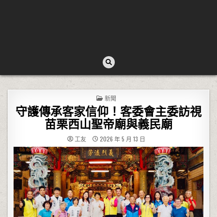
POSTED IN
新聞
守護傳承客家信仰！客委會主委訪視
苗栗西山聖帝廟與義民廟
工友
2026 年 5 月 13 日