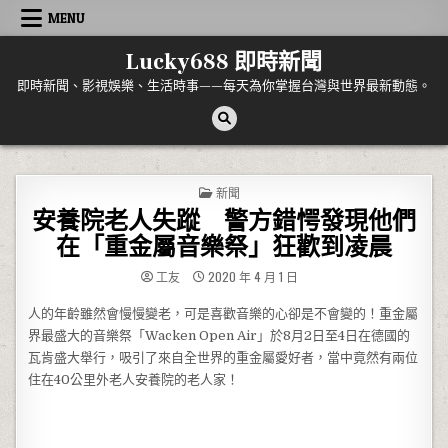
Skip to content
MENU
Lucky688 即時新聞
即時新聞、影視娛樂、生活時事——每天為你掌握台灣與世界最新動態。
POSTED IN
新聞
安養院老人失蹤 警方錯愕發現他們
在「重金屬音樂祭」狂歡到凌晨
工友
2020 年 4 月 1 日
人的年齡雖然會慢慢變老，可是喜歡音樂的心卻是不會變的！重金屬
界最盛大的音樂祭「Wacken Open Air」於8月2日至4日在德國的
瓦肯盛大舉行，吸引了來自全世界的重金屬愛好者，當中竟然有兩位
住在40公里外老人安養院的老人家！