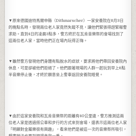
▼原來德國迪特馬爾申縣（Dithmarscher）一家安養院在8月3日
的晚點名時，發現兩位老人家竟然失蹤不見，讓他們緊張得趕緊報警
求助。直到4日的凌晨3點多，警方終於在瓦肯音樂祭的會場找到了
這兩位老人家，當時他們正在場內玩得正嗨。
▼雖然警方發現他們身體有點脫水的症狀，要求將他們帶回安養院內
休息，可是卻被他們拒絕了。他們跟著現場的人群一起玩到早上6點
半音樂停止後，才終於願意坐上警車返回安養院睡覺。
▼由於這家安養院和瓦肯音樂祭的距離有40公里遠，警方推測這兩
位老人家是透過搭公車和步行的方式來到會場，還表示這兩位老人家
「明顯對金屬樂很有興趣」，看來他們是被這一次的音樂祭所吸引，
想盡辦法也要到現場參與一番。