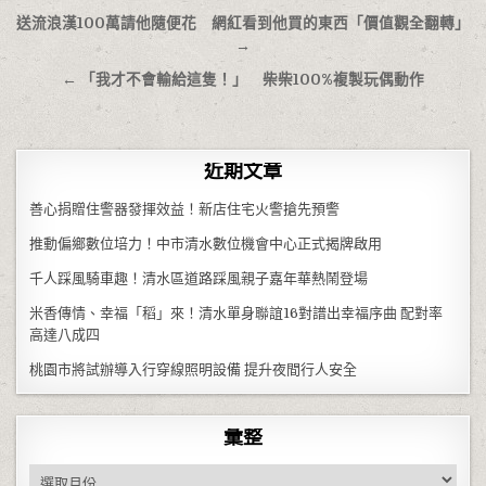
文章導覽
送流浪漢100萬請他隨便花 網紅看到他買的東西「價值觀全翻轉」
→
← 「我才不會輸給這隻！」 柴柴100%複製玩偶動作
近期文章
善心捐贈住警器發揮效益！新店住宅火警搶先預警
推動偏鄉數位培力！中市清水數位機會中心正式揭牌啟用
千人踩風騎車趣！清水區道路踩風親子嘉年華熱鬧登場
米香傳情、幸福「稻」來！清水單身聯誼16對譜出幸福序曲 配對率
高達八成四
桃園市將試辦導入行穿線照明設備 提升夜間行人安全
彙整
彙整