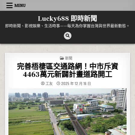
Skip to content
MENU
Lucky688 即時新聞
即時新聞、影視娛樂、生活時事——每天為你掌握台灣與世界最新動態。
POSTED IN
新聞
完善梧棲區交通路網！中市斥資
4463萬元新闢計畫道路開工
工友
2025 年 12 月 16 日