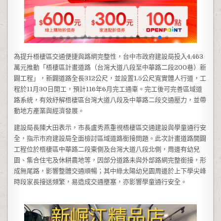
為提升梧棲區交通便捷與路網完整性，台中市政府建設局投入4,463
萬元推動「梧棲區計畫道路（台灣大道八段至中華路二段200巷）新
闢工程」，新闢道路全長312公尺，並設置1.5公尺寬實體人行道，工
程於11月30日開工，預計116年6月完工通車。完工後可完善區域道
路系統，有效紓解梧棲區台灣大道八段及中華路二段交通壓力，並帶
動地方產業與經濟發展。
建設局長陳大田表示，市長盧秀燕重視梧棲區交通建設與學童通行安
全，指示市府建設局全面檢討區域道路銜接問題。此次計畫道路開闢
工程位於梧棲區中華路二段東側及台灣大道八段北側，周邊有幼兒
園、集合住宅及休耕農地等，因部分道路未與外部路網完整銜接，形
成無尾路，影響整體交通順暢；其中綠太陽幼兒園周邊於上下學尖峰
時段家長接送頻繁，易造成交通壅塞，亦影響學童通行安全。