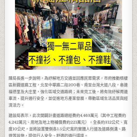
陳局長進一步說明，為紓解地方交通並回應民眾需求，市府推動梧棲
區新闢道路工程，北至中華路二段200巷、南至台灣大道八段，串連
福德里及大庄里，強化區域交通路網；未來完工後，將有效紓解周邊
車流、提升通行安全，並促進地方產業發展，帶動區域生活品質與經
濟活力。
建設局表示，此次開闢計畫道路總經費約4,463萬元（其中工程費約
4,242萬元、用地及地上物補償費約221萬元），全長約312公尺、寬
度10公尺，並將設置雙側各1.5公尺寬的實體人行道及道路側溝、路
燈等設施，提供行人安全、舒適的通行環境。