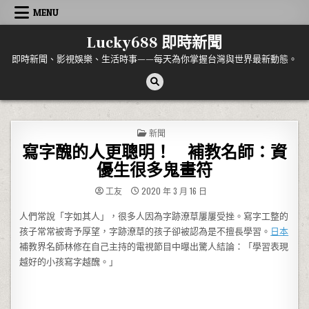
Skip to content
MENU
Lucky688 即時新聞
即時新聞、影視娛樂、生活時事——每天為你掌握台灣與世界最新動態。
POSTED IN
新聞
寫字醜的人更聰明！ 補教名師：資
優生很多鬼畫符
工友
2020 年 3 月 16 日
人們常說「字如其人」，很多人因為字跡潦草屢屢受挫。寫字工整的
孩子常常被寄予厚望，字跡潦草的孩子卻被認為是不擅長學習。
日本
補教界名師林修在自己主持的電視節目中曝出驚人結論：「學習表現
越好的小孩寫字越醜。」