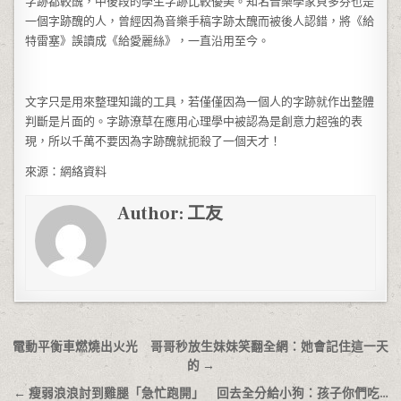
字跡都較醜，中後段的學生字跡比較優美。知名音樂學家貝多芬也是
一個字跡醜的人，曾經因為音樂手稿字跡太醜而被後人認錯，將《給
特雷塞》誤讀成《給愛麗絲》，一直沿用至今。
文字只是用來整理知識的工具，若僅僅因為一個人的字跡就作出整體
判斷是片面的。字跡潦草在應用心理學中被認為是創意力超強的表
現，所以千萬不要因為字跡醜就扼殺了一個天才！
來源：網絡資料
Author:
工友
文章導覽
電動平衡車燃燒出火光 哥哥秒放生妹妹笑翻全網：她會記住這一天
的 →
← 瘦弱浪浪討到雞腿「急忙跑開」 回去全分給小狗：孩子你們吃…