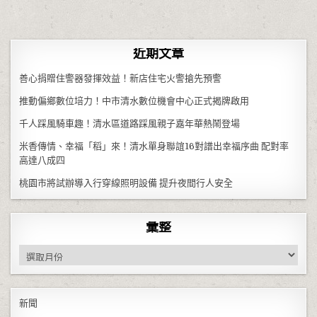
近期文章
善心捐贈住警器發揮效益！新店住宅火警搶先預警
推動偏鄉數位培力！中市清水數位機會中心正式揭牌啟用
千人踩風騎車趣！清水區道路踩風親子嘉年華熱鬧登場
米香傳情、幸福「稻」來！清水單身聯誼16對譜出幸福序曲 配對率
高達八成四
桃園市將試辦導入行穿線照明設備 提升夜間行人安全
彙整
彙整
新聞