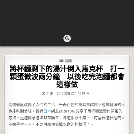
POSTED IN
新聞
將杯麵剩下的湯汁倒入馬克杯 打一
顆蛋微波兩分鐘 以後吃完泡麵都會
這樣做
工友
2020 年 1 月 12 日
網路徹底改變了人們的生活，千奇百怪的簡易食譜讓不會做料理的人
也能吃到美味。最近
日本
網友@Rea941分享了用杯麵湯製作蒸蛋的
方法。這種創意吃法非常簡單，味道卻很不錯，平時喜歡吃杯麵的人
不妨學習一下，不要再隨便丟掉吃剩的杯麵湯了。