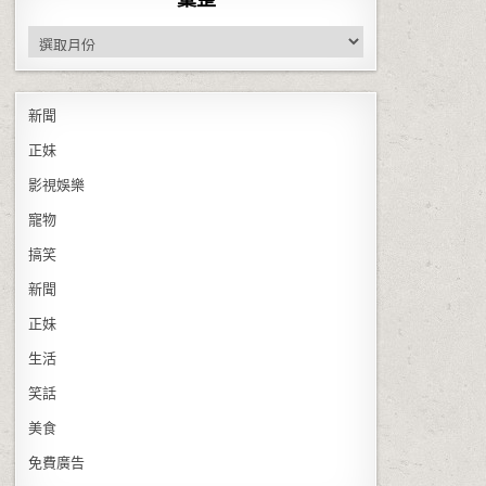
彙整
新聞
正妹
影視娛樂
寵物
搞笑
新聞
正妹
生活
笑話
美食
免費廣告