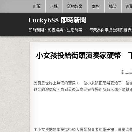
Skip to content
新聞
正妹
影視娛樂
寵物
搞笑
新
Lucky688 即時新聞
即時新聞、影視娛樂、生活時事——每天為你掌握台灣與世界
小女孩投給街頭演奏家硬幣 
工
善良是世界上無價的寶貝。一位小女孩把硬幣丟給了一位
難忘的演唱會，直到最後演奏完畢在場的所有人都不願離
▼小女孩把硬幣投進街頭大提琴演奏者的帽子裡，萬萬沒