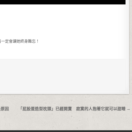
喜一定會讓她終身難忘！
後原因
「屁股蛋造型枕頭」已經開賣 寂寞的人抱著它就可以甜睡 →