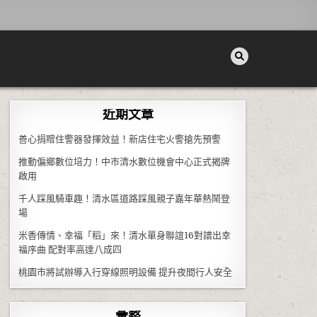
近期文章
善心捐贈住警器發揮效益！新店住宅火警搶先預警
推動偏鄉數位培力！中市清水數位機會中心正式揭牌
啟用
千人踩風騎車趣！清水區道路踩風親子嘉年華熱鬧登
場
米香傳情、幸福「稻」來！清水單身聯誼16對譜出幸
福序曲 配對率高達八成四
桃園市將試辦導入行穿線照明設備 提升夜間行人安全
彙整