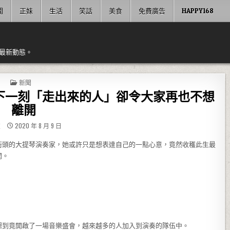
聞
正妹
生活
笑話
美食
免費廣告
HAPPY168
最新動態。
POSTED IN
新聞
下一刻「走出來的人」卻令大家再也不想
離開
友
2020 年 8 月 9 日
街頭的大提琴演奏家，她或許只是想表達自己的一點心意，竟然收穫此生最
開。
想到竟開啟了一場音樂盛會，越來越多的人加入到演奏的隊伍中。