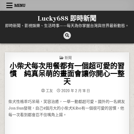
Skip to content
MENU
Lucky688 即時新聞
即時新聞、影視娛樂、生活時事——每天為你掌握台灣與世界最新動態。
POSTED IN
新聞
小柴犬每次用餐都有一個超可愛的習
慣 純真呆萌的畫面會讓你開心一整
天
工友
2020 年 2 月 18 日
柴犬性格乖巧呆萌，笑容治癒，一舉一動都超可愛。國外的一名網友
Jon Sun發現，自己4個月大的小柴犬Kibo有一個很可愛的習慣，他
每一次看到都會忍不住嘴角上揚。