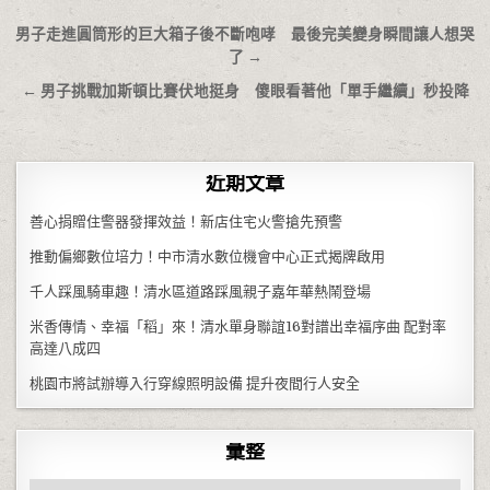
文章導覽
男子走進圓筒形的巨大箱子後不斷咆哮 最後完美變身瞬間讓人想哭
了 →
← 男子挑戰加斯頓比賽伏地挺身 傻眼看著他「單手繼續」秒投降
近期文章
善心捐贈住警器發揮效益！新店住宅火警搶先預警
推動偏鄉數位培力！中市清水數位機會中心正式揭牌啟用
千人踩風騎車趣！清水區道路踩風親子嘉年華熱鬧登場
米香傳情、幸福「稻」來！清水單身聯誼16對譜出幸福序曲 配對率
高達八成四
桃園市將試辦導入行穿線照明設備 提升夜間行人安全
彙整
彙整