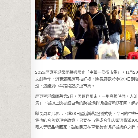
2025屏東聖誕節開幕週限定「中華一條街市集」，11月
文創手作，消費滿額還可抽好禮，縣長周春米今(29)日
燈，還能到中華路段散步逛市集。
屏東聖誕節開幕第2日，因適逢周末，一到亮燈時間，人
集」，街道上懸掛銀白色的跨街燈飾與繽紛聖誕花圈，超過
縣長周春米表示，繼28日聖誕節點燈儀式後，今日的中華
集也結合普發現金政策，只要在市集或合作店家消費滿100
器人等獎品帶回家，鼓勵民眾在享受美食與逛街樂趣之餘