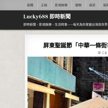
Skip to content
新聞
正妹
影視娛樂
寵物
搞笑
新
Lucky688 即時新聞
即時新聞、影視娛樂、生活時事——每天為你掌握台灣與世界
屏東聖誕節「中華一條街
工友