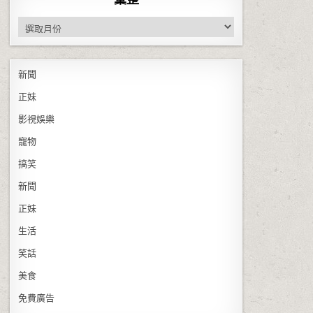
彙整
新聞
正妹
影視娛樂
寵物
搞笑
新聞
正妹
生活
笑話
美食
免費廣告