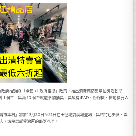
府推動的 「全民 +1 政府相挺」政策，推出消費滿額集章抽獎活動期
 1 個章，集滿 10 個章就能參加抽獎，獎項有iPAD、廚餘機、掃地機器人
聖誕市集村」將於12月20日至21日在田徑場前廣場登場，集結特色美食、異
賣店，讓民眾感受濃厚的耶誕氛圍。