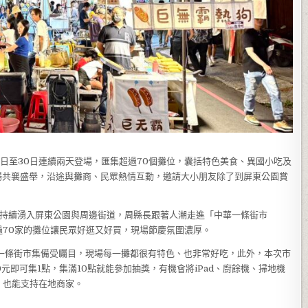
29日至30日連續兩天登場，匯集超過70個攤位，囊括特色美食、異國小吃及
到場共襄盛舉，沿途與攤商、民眾熱情互動，邀請大小朋友除了到屏東公園賞
流持續湧入屏東公園與周邊街道，周縣長跟著人潮走進「中華一條街市
70家的攤位讓民眾好逛又好買，現場節慶氛圍濃厚。
一條街市集備受矚目，現場每一攤都很有特色、也非常好吃，此外，本次市
元即可集1點，集滿10點就能參加抽獎，有機會將iPad、廚餘機、掃地機
，也能支持在地商家。