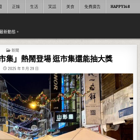
聞
正妹
生活
笑話
美食
免費廣告
HAPPY168
最新動態。
POSTED IN
新聞
市集」熱鬧登場 逛市集還能抽大獎
2025 年 11 月 29 日