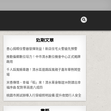
近期文章
善心捐贈住警器發揮效益！新店住宅火警搶先預警
推動偏鄉數位培力！中市清水數位機會中心正式揭牌
啟用
千人踩風騎車趣！清水區道路踩風親子嘉年華熱鬧登
場
米香傳情、幸福「稻」來！清水單身聯誼16對譜出幸
福序曲 配對率高達八成四
桃園市將試辦導入行穿線照明設備 提升夜間行人安全
彙整