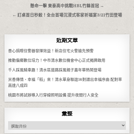
文章導覽
懸命一擊 東泰高中挑戰HBL竹縣首冠 →
← 訂桌首日秒殺！全台首場沉浸式客家祈福宴3/21竹田登場
近期文章
善心捐贈住警器發揮效益！新店住宅火警搶先預警
推動偏鄉數位培力！中市清水數位機會中心正式揭牌啟用
千人踩風騎車趣！清水區道路踩風親子嘉年華熱鬧登場
米香傳情、幸福「稻」來！清水單身聯誼16對譜出幸福序曲 配對率
高達八成四
桃園市將試辦導入行穿線照明設備 提升夜間行人安全
彙整
彙整