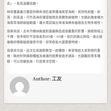
去」，氣氛溫馨逗趣。
林保署嘉義分署提供稀有瀕危復育種海南草海桐，其特性耐鹽、耐
濕、耐高溫，可作為海岸護堤植物及景觀地被植物，也藉此機會擴大
海南草海桐栽植範圍，讓大眾認識台灣濱海稀有植樹及生物多樣性。
翁章梁說，去年丹娜絲颱風對嘉義縣造成很嚴重的影響，路樹倒塌上
千棵，很多樹好不容易長到30歲、50歲，但仍因風災倒塌，風災過
後縣府積極植樹復原市容，但等樹長大還需要時間。
翁章梁也說，這次在高跟鞋教堂一起種樹，希望喚起大家對樹的重
視，縣府針對路樹種植及維護的經費會逐步調高，也鼓勵民眾多種
樹，可以改變氣候，打造乘涼空間。
Author:
工友