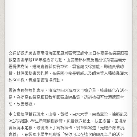
交通部觀光署雲嘉南濱海國家風景區管理處今12日在嘉義布袋高跟鞋
教堂園區舉辦115年植樹節活動，由農業部林業及自然保育署嘉義分
署提供樹苗，邀請嘉義縣長翁章梁、雲管處長徐振能、縣議員翁聰
賢、林保署秘書鄭鈞騰、布袋國小校長劉威志及師生等人種植喬灌木
約500株，實踐愛護環境行動。
雲管處長徐振能表示，濱海地區因海風大且鹽分重，植栽綠化存活不
易，為提高布袋高跟鞋教堂園區旅遊品質，透過植樹可增添遮蔭空
間，改善景觀。
本次種植厚葉石斑木、山欖、黃槿、白水木等，由翁章梁、徐振能及
2位布袋國小學生示範植樹步驟，包括挖穴鬆土、扶正樹苗、回填壓
實及澆水定根，最後掛上手寫祈福卡，翁章梁寫道「光耀台灣 點亮
嘉義」，布袋國小學生則寫道「祝你可以在這次的颱風辛苦的活下