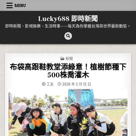
Skip to content
MENU
Lucky688 即時新聞
即時新聞、影視娛樂、生活時事——每天為你掌握台灣與世界最新動態。
POSTED IN
新聞
布袋高跟鞋教堂添綠意！植樹節種下
500株喬灌木
工友
2026 年 3 月 12 日