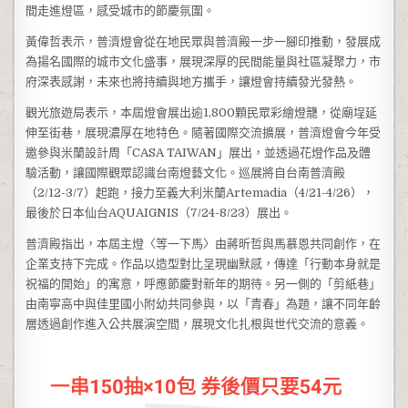
間走進燈區，感受城市的節慶氛圍。
黃偉哲表示，普濟燈會從在地民眾與普濟殿一步一腳印推動，發展成
為揚名國際的城市文化盛事，展現深厚的民間能量與社區凝聚力，市
府深表感謝，未來也將持續與地方攜手，讓燈會持續發光發熱。
觀光旅遊局表示，本屆燈會展出逾1,800顆民眾彩繪燈籠，從廟埕延
伸至街巷，展現濃厚在地特色。隨著國際交流擴展，普濟燈會今年受
邀參與米蘭設計周「CASA TAIWAN」展出，並透過花燈作品及體
驗活動，讓國際觀眾認識台南燈藝文化。巡展將自台南普濟殿
（2/12-3/7）起跑，接力至義大利米蘭Artemadia（4/21-4/26），
最後於日本仙台AQUAIGNIS（7/24-8/23）展出。
普濟殿指出，本屆主燈〈等一下馬〉由蔣昕哲與馬慕恩共同創作，在
企業支持下完成。作品以造型對比呈現幽默感，傳達「行動本身就是
祝福的開始」的寓意，呼應節慶對新年的期待。另一側的「剪紙巷」
由南寧高中與佳里國小附幼共同參與，以「青春」為題，讓不同年齡
層透過創作進入公共展演空間，展現文化扎根與世代交流的意義。