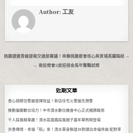
Author:
工友
文章導覽
桃園捷運青線提報交通部審議！串聯桃園都會核心與青埔高鐵樞紐 →
← 南投燈會2度迎接金馬年驚豔試燈
近期文章
善心捐贈住警器發揮效益！新店住宅火警搶先預警
推動偏鄉數位培力！中市清水數位機會中心正式揭牌啟用
千人踩風騎車趣！清水區道路踩風親子嘉年華熱鬧登場
米香傳情、幸福「稻」來！清水單身聯誼16對譜出幸福序曲 配對率