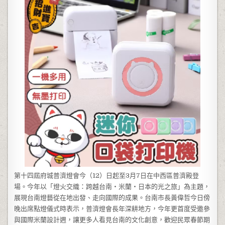
第十四屆府城普濟燈會今（12）日起至3月7日在中西區普濟殿登
場。今年以「燈火交織：跨越台南・米蘭・日本的光之旅」為主題，
展現台南燈藝從在地出發、走向國際的成果。台南市長黃偉哲今日傍
晚出席點燈儀式時表示，普濟燈會長年深耕地方，今年更首度受邀參
與國際米蘭設計週，讓更多人看見台南的文化創意，歡迎民眾春節期