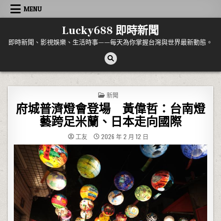
Skip to content
MENU
Lucky688 即時新聞
即時新聞、影視娛樂、生活時事——每天為你掌握台灣與世界最新動態。
POSTED IN
新聞
府城普濟燈會登場 黃偉哲：台南燈
藝跨足米蘭、日本走向國際
工友
2026 年 2 月 12 日