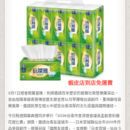
3月7日燈會閉幕當晚，則將邀請百年歷史的振聲社南管樂團演出，
並由旭陽車鼓南管傳習藝生鄭宜雰以月琴彈唱台語創作，重現廟埕音
樂風華，邀請民眾在燈火中感受台南深厚的文化底蘊與國際連結。
今日點燈開幕典禮同步舉行「2026台南市普濟燈會議長盃創意彩繪
花燈比賽」頒獎，邀請台南友誼城市——日本宮城縣仙台市200件作
品參與創作。現場另設「國際友誼獎」，並規劃「日本宮城・仙台ラ