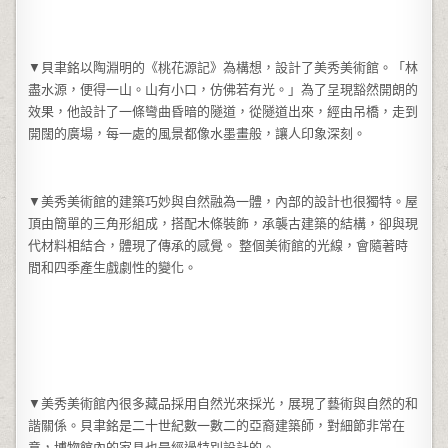
▼貝聿銘以陶淵明的《桃花源記》為構想，設計了美秀美術館。「林
盡水源，便得一山。山有小口，仿佛若有光。」為了呈現豁然開朗的
效果，他設計了一條彎曲昏暗的隧道，從隧道出來，經由吊橋，走到
開闊的廣場，每一處的風景都像水墨畫般，讓人印象深刻。
▼美秀美術館的建築巧妙與自然融為一體，內部的設計也很獨特。屋
頂由簡單的三角形組成，搭配木條裝飾，承襲古建築的結構，卻與現
代材料相結合，體現了傳承的感覺。 整個美術館的光線，會隨著時
間和四季產生戲劇性的變化。
▼美秀美術館內很多藏品採用自然光來採光，展現了藝術與自然的和
諧關係。貝聿銘是二十世紀數一數二的亞裔建築師，對細節非常在
意，博物館內的家具也是經過特別設計的。