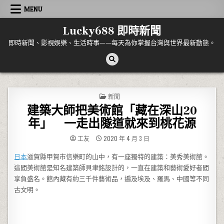
Skip to content
MENU
Lucky688 即時新聞
即時新聞、影視娛樂、生活時事——每天為你掌握台灣與世界最新動態。
POSTED IN
新聞
建築大師把美術館「藏在深山20
年」 一走出隧道就來到桃花源
工友
2020 年 4 月 3 日
日本
滋賀縣甲賀市信樂町的山中，有一座獨特的建築：美秀美術館。
這間美術館是知名建築師貝聿銘設計的，一直在建築和藝術愛好者間
享負盛名。館內藏有約三千件藝術品，遍及埃及、羅馬、中國等不同
古文明。