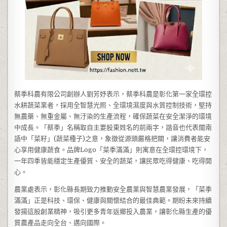
蔡季科農有限公司創辦人劉芳妤表示，蔡季科農是彰化第一家全環控
水耕蔬菜業者，採用全智慧光照、全環境濕度與水質控制技術，堅持
無農藥、無重金屬、無汙染的生產流程，確保蔬菜在安全潔淨的環境
中成長。「蔡季」名稱取自主要股東姓名的前兩字，諧音也代表閩南
語中「菜籽」(蔬菜種子)之意，象徵從源頭嚴格把關，讓消費者能安
心享用健康蔬食。品牌Logo「菜季滿滿」則寓意在全環控環境下，
一年四季皆能穩定生產優質、安全的蔬菜，讓民眾吃得健康、吃得開
心。
農業處表示，彰化縣長期致力推動安全農業與智慧農業發展，「菜季
滿滿」正是科技、環保、健康與關懷結合的最佳典範。期盼未來持續
發揚這股創業精神，吸引更多青年返鄉投入農業，讓彰化縣生產的優
質農產品走向全台、邁向國際。