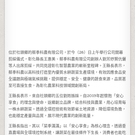
位於社頭鄉的蔡季科農有限公司，於今（26）日上午舉行公司開幕
剪綵儀式，彰化縣長王惠美、蔡季科農有限公司創辦人劉芳妤賢伉儷
等人出席剪綵，共同見證彰化智慧農業的嶄新里程碑。王縣長表示，
蔡季科農以高科技打造室內優質水耕蔬菜生產環境，有效因應食品安
全議題與極端氣候挑戰，提供穩定、安全、健康的蔬食來源，品質甚
至可直接生食，為彰化農業科技領域開創新局。
王縣長表示，來自社頭鄉的五位劉姓姊妹，自2019年起懷抱「安心
享食」的理念與使命，返鄉創立品牌，結合科技與農業，用心培育每
一株水耕蔬菜。透過全環控技術有效節省土地資源、降低環境負擔，
也能穩定產量與品質，展示現代農業的創新能量。
王縣長指出，其以「菜季滿滿」以「安心享食」為核心理念，透過垂
直農場與全環境控制系統，讓蔬菜在最佳條件下生長，消費者也能吃