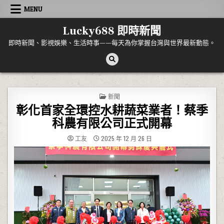
Skip to content
MENU
Lucky688 即時新聞
即時新聞、影視娛樂、生活時事——每天為你掌握台灣與世界最新動態。
POSTED IN
新聞
彰化首家全環控水耕蔬菜業者！蔡季
科農有限公司正式開幕
工友
2025 年 12 月 26 日