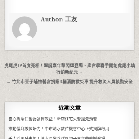
Author:
工友
文章導覽
虎尾虎IP首度亮相！聖誕嘉年華閃耀登場、產官學聯手開創虎尾小鎮
行銷新紀元 →
← 竹北市豆子埔惟馨宮捐贈3輛消防救災車 提升救災人員執勤安全
近期文章
善心捐贈住警器發揮效益！新店住宅火警搶先預警
推動偏鄉數位培力！中市清水數位機會中心正式揭牌啟用
千人踩風騎車趣！清水區道路踩風親子嘉年華熱鬧登場