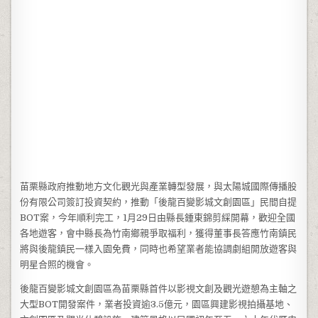
苗栗縣政府推動地方文化觀光與產業轉型發展，與太陽城國際傳播股
份有限公司簽訂投資契約，推動「後龍百變影城文創園區」民間自提
BOT案，今年順利完工，1月29日由縣長鍾東錦剪綵開幕，歡迎全國
各地遊客，會中縣長為竹南鄉親爭取福利，獲得董事長答應竹南鎮民
將與後龍鎮民一樣入園免費，同時也希望業者能協調劇組開放遊客與
明星合照的機會。
後龍百變影城文創園區為苗栗縣首件以影視文創及觀光遊憩為主軸之
大型BOT開發案件，業者投資逾3.5億元，園區興建影視拍攝基地、