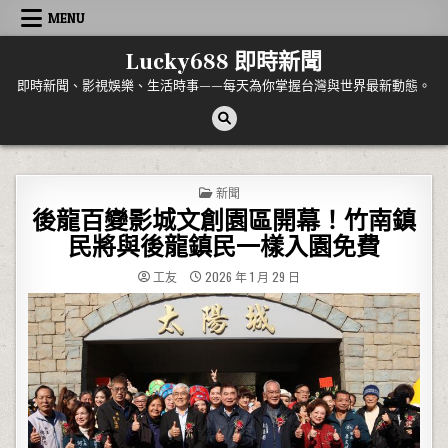
Skip to content
MENU
Lucky688 即時新聞
即時新聞、影視娛樂、生活時事——每天為你掌握台灣與世界最新動態。
POSTED IN
新聞
後龍百變影城文創園區開幕！竹南鎮
民將與後龍鎮民一樣入園免費
工友
2026 年 1 月 29 日