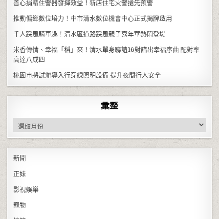
善心捐贈住警器發揮效益！新店住宅火警搶先預警
推動偏鄉數位培力！中市清水數位機會中心正式揭牌啟用
千人踩風騎車趣！清水區道路踩風親子嘉年華熱鬧登場
米香傳情、幸福「稻」來！清水單身聯誼16對譜出幸福序曲 配對率
高達八成四
桃園市將試辦導入行穿線照明設備 提升夜間行人安全
彙整
彙整
新聞
正妹
影視娛樂
寵物