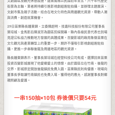
文創園區及觀光休憩設施，建築風格以民國初年至五、六十年代歷史
街景為主軸，業者將持續引進影視劇組進駐拍攝，並辦理主題展演、
文創市集及親子活動，結合在地文化特色與周邊觀光資源，帶動人潮
與消費，創造就業機會。
29日苗栗縣長鍾東錦、立委陳超明、技嘉科技股份有限公司董事長
葉培城、金馬影后陳淑芳為園區剪綵開幕，縣內各級民意代表也到場
見證公私協力推動地方發展的具體成果，百變影城的啟用象徵苗栗在
文化觀光與產業轉型上的重要一步，期許不僅吸引影視劇組進駐拍
攝，更進一步串聯後龍及周邊地區的觀光資源。
縣長鍾東錦表示，董事長葉培城在經營科技公司有成，選擇回來苗栗
投資百變影城展現了他愛鄉愛土的情懷，由於園區位在竹南、後龍的
交界，影城原定開放後龍鎮民免費入園，苗栗縣民則有優惠，現場向
董事長爭取讓竹南鎮民也免費入場，獲得他的應允，感謝董事長對鄉
親照顧及愛護。