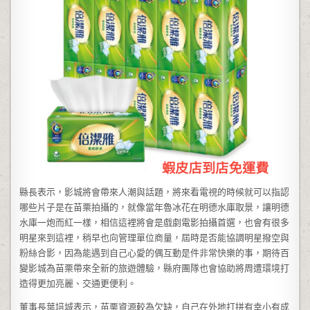
縣長表示，影城將會帶來人潮與話題，將來看電視的時候就可以指認
哪些片子是在苗栗拍攝的，就像當年魯冰花在明德水庫取景，讓明德
水庫一炮而紅一樣，相信這裡將會是戲劇電影拍攝首選，也會有很多
明星來到這裡，稍早也向管理單位商量，屆時是否能協調明星撥空與
粉絲合影，因為能遇到自己心愛的偶互動是件非常快樂的事，期待百
變影城為苗栗帶來全新的旅遊體驗，縣府團隊也會協助將周遭環境打
造得更加亮麗、交通更便利。
董事長葉培城表示，苗栗資源較為欠缺，自己在外地打拼有幸小有成