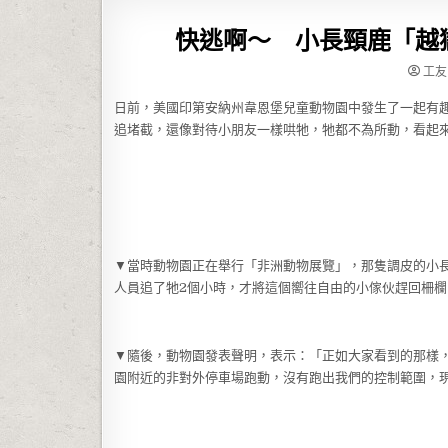
快逃啊～ 小長頸鹿「越
工友
日前，美國印第安納州韋恩堡兒童動物園中發生了一起有
追堵截，還像對待小朋友一樣哄牠，牠都不為所動，看起
▼當時動物園正在舉行「非洲動物展覽」，那隻調皮的小
人員追了牠2個小時，才將這個嚮往自由的小傢伙趕回柵欄
▼隨後，動物園發表聲明，表示：「正如大家看到的那樣
園附近的非對外停車場跑動，沒有跑出我們的控制範圍，