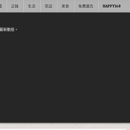
聞
正妹
生活
笑話
美食
免費廣告
HAPPY168
最新動態。