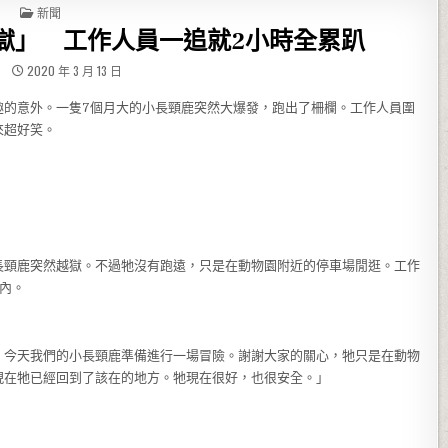
POSTED IN
新聞
獄」 工作人員一追就2小時全累趴
2020 年 3 月 13 日
趣的意外。一隻7個月大的小長頸鹿突然大爆發，跑出了柵欄。工作人員圍
來超好笑。
長頸鹿突然越獄。不過牠沒有跑遠，只是在動物園附近的停車場閒逛。工作
內。
，今天我們的小長頸鹿準備進行一場冒險。謝謝大家的關心，牠只是在動物
現在牠已經回到了該在的地方。牠現在很好，也很安全。」