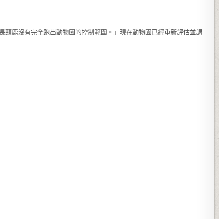
sa的小長頸鹿沒有完全跑出動物園的控制範圍。」現在動物園已經重新評估並調