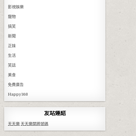
影視娛樂
寵物
搞笑
新聞
正妹
生活
笑話
美食
免費廣告
Happy168
友站連結
天天樂
天天樂開將號碼