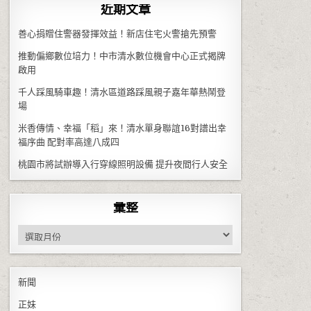
近期文章
善心捐贈住警器發揮效益！新店住宅火警搶先預警
推動偏鄉數位培力！中市清水數位機會中心正式揭牌
啟用
千人踩風騎車趣！清水區道路踩風親子嘉年華熱鬧登
場
米香傳情、幸福「稻」來！清水單身聯誼16對譜出幸
福序曲 配對率高達八成四
桃園市將試辦導入行穿線照明設備 提升夜間行人安全
彙整
彙整
新聞
正妹