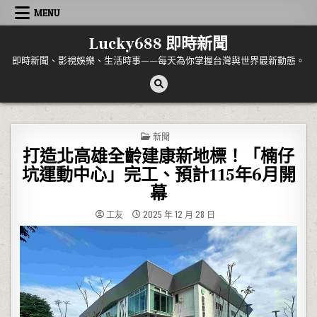
Skip to content
MENU
Lucky688 即時新聞
即時新聞、影視娛樂、生活時事——每天為你掌握台灣與世界最新動態。
POSTED IN
新聞
打造北高雄全齡建康新地標！「楠仔
坑運動中心」完工、預計115年6月開
幕
工友
2025 年 12 月 28 日