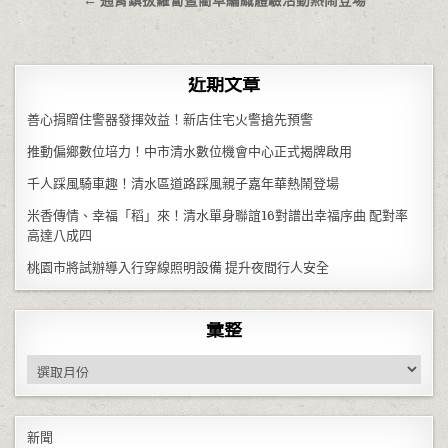
← 通霄鎮拔蘿蔔暨藺草編織體驗活動熱鬧登場
近期文章
善心捐贈住警器發揮效益！新店住宅火警搶先預警
推動偏鄉數位培力！中市清水數位機會中心正式揭牌啟用
千人踩風騎車趣！清水區道路踩風親子嘉年華熱鬧登場
米香傳情、幸福「稻」來！清水單身聯誼16對譜出幸福序曲 配對率
高達八成四
桃園市將試辦導入行穿線照明設備 提升夜間行人安全
彙整
彙整
新聞