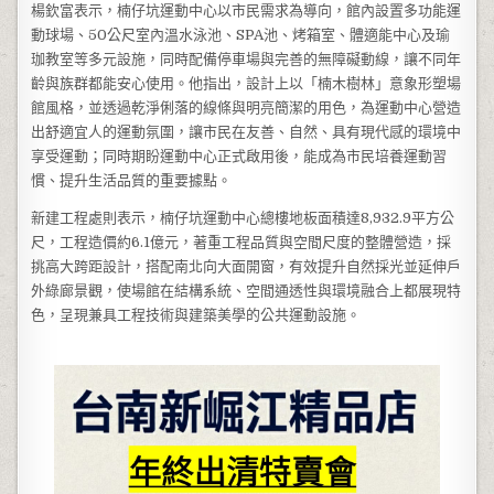
楊欽富表示，楠仔坑運動中心以市民需求為導向，館內設置多功能運
動球場、50公尺室內溫水泳池、SPA池、烤箱室、體適能中心及瑜
珈教室等多元設施，同時配備停車場與完善的無障礙動線，讓不同年
齡與族群都能安心使用。他指出，設計上以「楠木樹林」意象形塑場
館風格，並透過乾淨俐落的線條與明亮簡潔的用色，為運動中心營造
出舒適宜人的運動氛圍，讓市民在友善、自然、具有現代感的環境中
享受運動；同時期盼運動中心正式啟用後，能成為市民培養運動習
慣、提升生活品質的重要據點。
新建工程處則表示，楠仔坑運動中心總樓地板面積達8,932.9平方公
尺，工程造價約6.1億元，著重工程品質與空間尺度的整體營造，採
挑高大跨距設計，搭配南北向大面開窗，有效提升自然採光並延伸戶
外綠廊景觀，使場館在結構系統、空間通透性與環境融合上都展現特
色，呈現兼具工程技術與建築美學的公共運動設施。