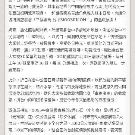
姆明一族的可愛身影，城市新地標台中國際會展中心2月初將有另一
隻巨型姆明驚喜現身，一起讓療癒系童話角色融入城市日常，也讓全
城持續散發著「幸福蜜馬 台中MOOMIN ON！」的溫暖氛圍！
姆明一族依照場域特色，陸續現身台中多處城市地景，例如在台中市
民廣場的「巨型姆明」，以純白、圓潤的姿態坐在草地上，彷彿邀請
大家鋪上野餐墊、放慢腳步、享受冬日時光，並順著他的目光望向
「姆明一族」3D動畫，觀賞他們喝著咖啡、吹著泡泡、飄出全台最
大裸視3D螢幕的有趣互動，3D動畫將於1月31日前限時登場，每日
上午 10 點至晚間 10 點，每 15 分鐘播放一次，喜歡姆明的朋友一定
要來看。
此外，近日在台中公園日月湖新登場的姆明氣偶，以超放鬆的躺平姿
態漂浮在湖上，結合水景、周邊古蹟及綠地景觀，為歷史悠久的公園
增添夢幻童話氛圍，歡迎大家按著收藏地圖化身「幸福蜜馬」的收藏
家，與台中的和煦冬陽相伴，感受今年冬末最溫暖的療癒能量！
觀旅局補充，2026中台灣燈會將於2月15日（小年夜）至3月3日
（元宵節）在中央公園登場（除夕休展），跨市府5大機關佈設7大
展區，主燈設計更將創下全台之最，以60公尺寬的巨型童話場景呈
現「極光下的姆明谷」，結合國內首創氣偶動態機械展演、表演藝