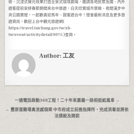
術、沉浸式聲光效果打造全景式環境劇場，邀請各地民眾及國、內外
遊客提前安排春節期間來台中旅遊，白天欣賞城市景緻、夜間漫步中
央公園賞燈，一起歡喜迎馬年、甜蜜遊台中！燈會最新消息及更多旅
遊資訊，歡迎上台中觀光旅遊網(
https://travel.taichung.gov.tw/zh-
tw/event/activitydetail/9975 )查詢。
Author:
工友
文章導覽
一通電話啟動368工程！二十年來嘉義一路相挺紙風車 →
← 豐原蛋雞場禽流感個案 中市府成立前進指揮所、完成消毒並將依
法撲殺及開罰