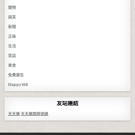
寵物
搞笑
新聞
正妹
生活
笑話
美食
免費廣告
Happy168
友站連結
天天樂
天天樂開將號碼