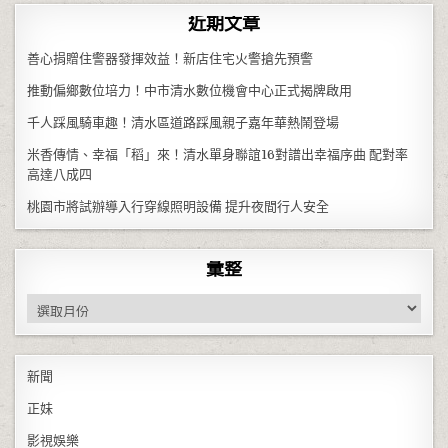
近期文章
善心捐贈住警器發揮效益！新店住宅火警搶先預警
推動偏鄉數位培力！中市清水數位機會中心正式揭牌啟用
千人踩風騎車趣！清水區道路踩風親子嘉年華熱鬧登場
米香傳情、幸福「稻」來！清水單身聯誼16對譜出幸福序曲 配對率
高達八成四
桃園市將試辦導入行穿線照明設備 提升夜間行人安全
彙整
彙整
新聞
正妹
影視娛樂