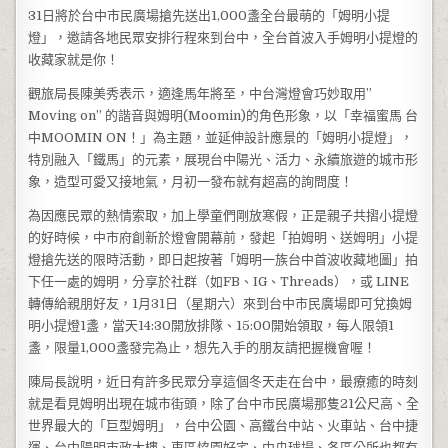
31日將於台中市民廣場搶先送出1,000盞全台最萌的「姆明小提
燈」，邀請各地民眾安排行程來到台中，全台首波入手姆明小提燈的
收藏家就是你！
觀旅局長陳美秀表示，適逢馬年將至，中台灣燈會巧妙取用”
Moving on” 的諧音與姆明(Moomin)的角色形象，以「幸福蜜馬 台
中MOOMIN ON！」為主題，並延伸設計應景的「姆明小提燈」，
特別融入「鐵馬」的元素，展現台中陽光、活力、永續旅遊的城市形
象，造型可愛又接地氣，月初一發布就有超高的詢問度！
為因應民眾的熱情索取，加上學童們剛放寒假，正是親子共摺小提燈
的好時候，中市府創新於燈會開幕前，發起「拍姆明、送姆明」小提
燈搶先送的限時活動，即日起按著「姆明一族台中首波收藏地圖」拍
下任一處的姆明，分享於社群（如FB、IG、Threads），或 LINE
轉傳給親朋好友，1月31日（星期六）來到台中市民廣場即可兌換姆
明小提燈1盞，當天14:30開放排隊、15:00開始領取，每人限領1
盞，限量1,000盞發完為止，想先入手的朋友請把握機會喔！
陳局長說明，近日有許多民眾分享這個冬天走在台中，最療癒的時刻
就是看見姆明出現在城市街頭，除了台中市民廣場那隻21公尺高、全
世界最大的「巨型姆明」，台中公園、高鐵台中站、火車站、台中捷
運、台中陽明市政大樓、東區恊園好宅、中央球場、各區公所也都有