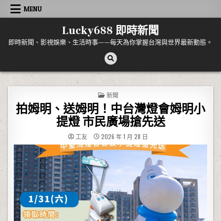
Skip to content
MENU
Lucky688 即時新聞
即時新聞、影視娛樂、生活時事——每天為你掌握台灣與世界最新動態。
POSTED IN
新聞
拍姆明、送姆明！中台灣燈會姆明小
提燈 市民廣場搶先送
工友
2026 年 1 月 28 日