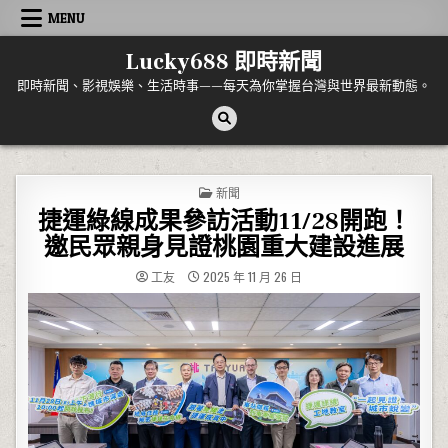
Skip to content
MENU
Lucky688 即時新聞
即時新聞、影視娛樂、生活時事——每天為你掌握台灣與世界最新動態。
POSTED IN
新聞
捷運綠線成果參訪活動11/28開跑！
邀民眾親身見證桃園重大建設進展
工友
2025 年 11 月 26 日