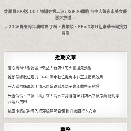
文章導覽
炸雞買100送100！物調券第二波11/28-30開跑 台中人氣夜市美食優
惠大放送 →
← 2026屏東跨年演唱會 丁噹、婁峻碩、FEniX等14組豪華卡司接力
開唱
近期文章
善心捐贈住警器發揮效益！新店住宅火警搶先預警
推動偏鄉數位培力！中市清水數位機會中心正式揭牌啟用
千人踩風騎車趣！清水區道路踩風親子嘉年華熱鬧登場
米香傳情、幸福「稻」來！清水單身聯誼16對譜出幸福序曲 配對率
高達八成四
桃園市將試辦導入行穿線照明設備 提升夜間行人安全
彙整