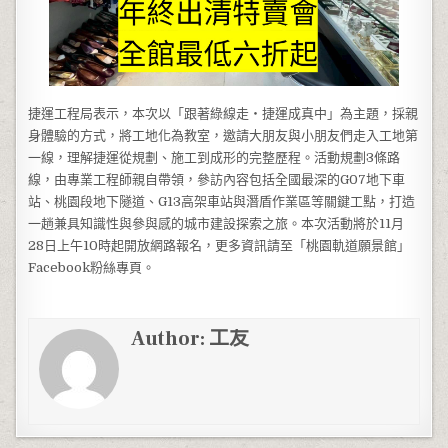
捷運工程局表示，本次以「跟著綠線走・捷運成真中」為主題，採親
身體驗的方式，將工地化為教室，邀請大朋友與小朋友們走入工地第
一線，理解捷運從規劃、施工到成形的完整歷程。活動規劃3條路
線，由專業工程師親自帶領，參訪內容包括全國最深的G07地下車
站、桃園段地下隧道、G13高架車站與潛盾作業區等關鍵工點，打造
一趟兼具知識性與參與感的城市建設探索之旅。本次活動將於11月
28日上午10時起開放網路報名，更多資訊請至「桃園軌道願景館」
Facebook粉絲專頁。
Author:
工友