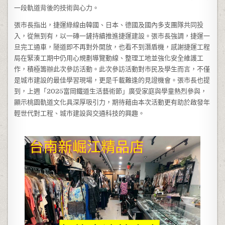
一段軌道背後的技術與心力。
張市長指出，捷運綠線由韓國、日本、德國及國內多支團隊共同投
入，從無到有，以一磚一鏟持續推進捷運建設。張市長強調，捷運一
旦完工通車，隧道即不再對外開放，也看不到潛盾機，感謝捷運工程
局在緊湊工期中仍用心規劃導覽動線、整理工地並強化安全維護工
作，積極籌辦此次參訪活動。此次參訪活動對市民及學生而言，不僅
是城市建設的最佳學習現場，更是千載難逢的見證機會。張市長也提
到，上週「2025富岡鐵道生活藝術節」廣受家庭與學童熱烈參與，
顯示桃園軌道文化具深厚吸引力，期待藉由本次活動更有助於啟發年
輕世代對工程、城市建設與交通科技的興趣。