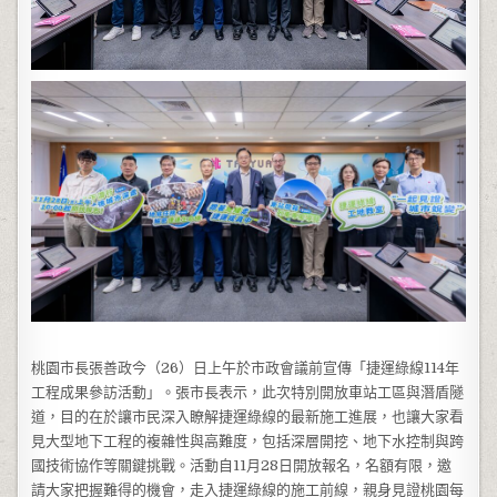
桃園市長張善政今（26）日上午於市政會議前宣傳「捷運綠線114年
工程成果參訪活動」。張市長表示，此次特別開放車站工區與潛盾隧
道，目的在於讓市民深入瞭解捷運綠線的最新施工進展，也讓大家看
見大型地下工程的複雜性與高難度，包括深層開挖、地下水控制與跨
國技術協作等關鍵挑戰。活動自11月28日開放報名，名額有限，邀
請大家把握難得的機會，走入捷運綠線的施工前線，親身見證桃園每